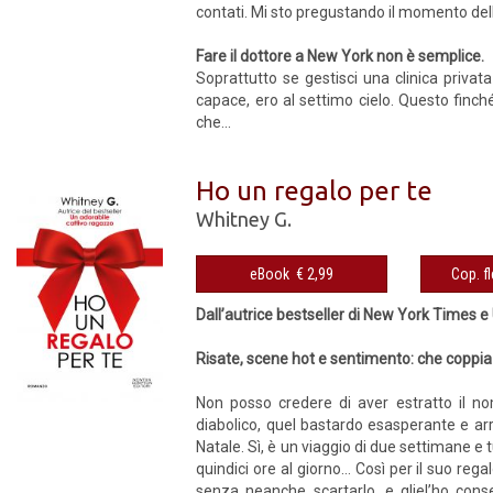
contati. Mi sto pregustando il momento della
Fare il dottore a New York non è semplice.
Soprattutto se gestisci una clinica priva
capace, ero al settimo cielo. Questo fin
che...
Ho un regalo per te
Whitney G.
eBook € 2,99
Dall’autrice bestseller di New York Times 
Risate, scene hot e sentimento: che coppia 
Non posso credere di aver estratto il no
diabolico, quel bastardo esasperante e arr
Natale. Sì, è un viaggio di due settimane e t
quindici ore al giorno… Così per il suo reg
senza neanche scartarlo, e gliel’ho con