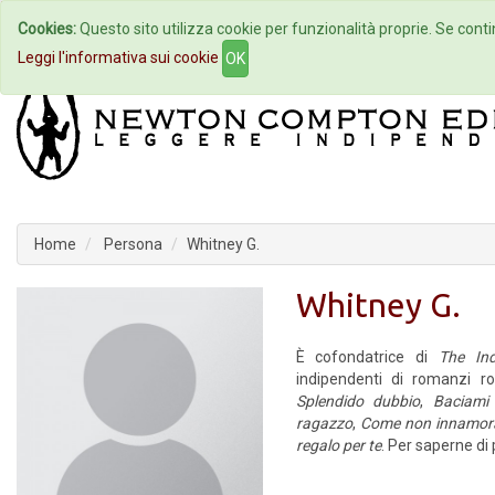
Cookies:
Questo sito utilizza cookie per funzionalità proprie. Se contin
Home
Autori
Eventi
Col
Leggi l'informativa sui cookie
OK
Home
Persona
Whitney G.
Whitney G.
È cofondatrice di
The Ind
indipendenti di romanzi 
Splendido dubbio
,
Baciami
ragazzo
,
Come non innamora
regalo per te
. Per saperne di p