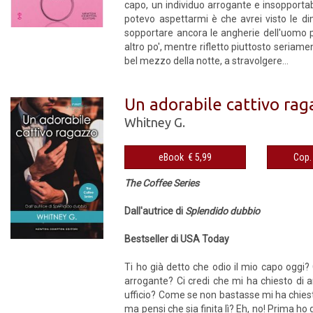
capo, un individuo arrogante e insopportab
potevo aspettarmi è che avrei visto le dim
sopportare ancora le angherie dell'uomo pi
altro po', mentre rifletto piuttosto seria
bel mezzo della notte, a stravolgere...
Un adorabile cattivo rag
Whitney G.
eBook € 5,99
The Coffee Series
Dall'autrice di
Splendido dubbio
Bestseller di USA Today
Ti ho già detto che odio il mio capo oggi
arrogante? Ci credi che mi ha chiesto di an
ufficio? Come se non bastasse mi ha chiesto
ma pensi che sia finita lì? Eh, no! Prima ho 