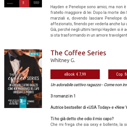
Hayden e Penelope sono amici, ma non è sem
fratello maggiore di lei. Dopo la morte dei 
marziali e, dovendo lasciare Penelope da
affezionato, finendo per vederla anche lui
Già, perché negli ultimi tempi Hayden si è a
si sta trasformando in un amore travolgent
The Coffee Series
Whitney G.
eBook € 7,99
Un adorabile cattivo ragazzo - Come non inn
3 romanzi in 1
Autrice bestseller di «USA Today» e «New
Ti ho già detto che odio il mio capo?
Che mi frega che sia sexy e bollente, la 