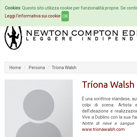
Cookies:
Questo sito utilizza cookie per funzionalità proprie. Se contin
Home
Autori
Eventi
Col
Leggi l'informativa sui cookie
OK
Home
Persona
Tríona Walsh
Tríona Walsh
È una scrittrice irlandese, aut
colpi di scena. Artista
dell’ideazione e realizzazio
Vive a Dublino con la sua f
Notte di neve e sangue
www.trionawalsh.com