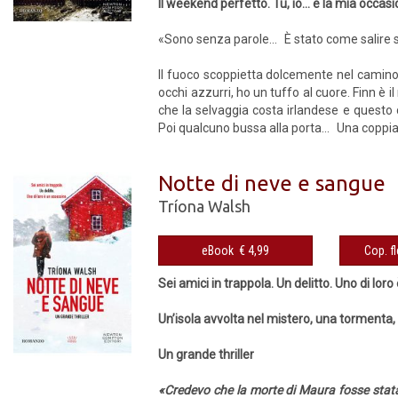
Il weekend perfetto. Tu, io... e la mia occasi
«Sono senza parole... È stato come salire 
Il fuoco scoppietta dolcemente nel camino m
occhi azzurri, ho un tuffo al cuore. Finn
che la selvaggia costa irlandese e questo 
Poi qualcuno bussa alla porta... Una coppia 
Notte di neve e sangue
Tríona Walsh
eBook € 4,99
Sei amici in trappola. Un delitto. Uno di lor
Un’isola avvolta nel mistero, una tormenta,
Un grande thriller
«Credevo che la morte di Maura fosse stata 