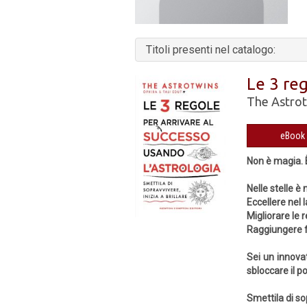
Titoli presenti nel catalogo:
Le 3 reg
The Astrot
Non è magia. È
Nelle stelle è
Eccellere nel 
Migliorare le r
Raggiungere f
Sei un innovat
sbloccare il po
Smettila di sop