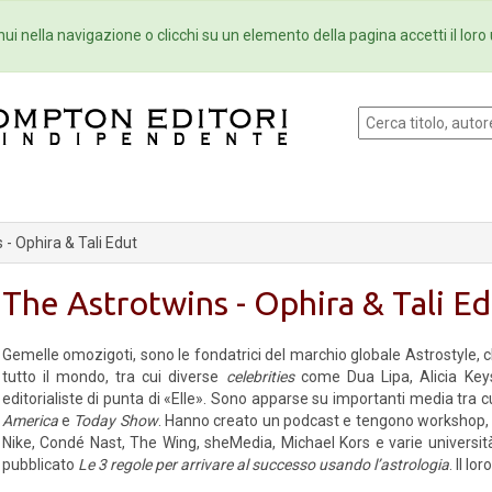
Eventi
Collane
Newsletter
Ebo
ui nella navigazione o clicchi su un elemento della pagina accetti il loro 
- Ophira & Tali Edut
The Astrotwins - Ophira & Tali E
Gemelle omozigoti, sono le fondatrici del marchio globale Astrostyle, che
tutto il mondo, tra cui diverse
celebrities
come Dua Lipa, Alicia Key
editorialiste di punta di «Elle». Sono apparse su importanti media tra 
America
e
Today Show
. Hanno creato un podcast e tengono workshop, 
Nike, Condé Nast, The Wing, sheMedia, Michael Kors e varie univers
pubblicato
Le 3 regole per arrivare al successo usando l’astrologia
. Il lor