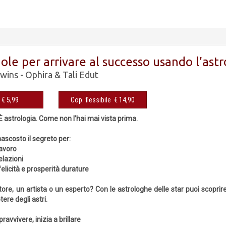
ole per arrivare al successo usando l’astr
wins - Ophira & Tali Edut
eBook € 5,99
Cop. flessibile € 14,90
 astrologia. Come non l’hai mai vista prima.
 nascosto il segreto per:
lavoro
elazioni
elicità e prosperità durature
ore, un artista o un esperto? Con le astrologhe delle star puoi scoprir
tere degli astri.
ravvivere, inizia a brillare