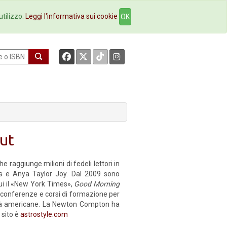
okstore
Contatti
utilizzo.
Leggi l'informativa sui cookie
OK
dut
 raggiunge milioni di fedeli lettori in
s e Anya Taylor Joy. Dal 2009 sono
cui il «New York Times»,
Good Morning
conferenze e corsi di formazione per
ità americane. La Newton Compton ha
o sito è
astrostyle.com