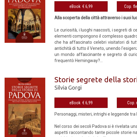
eBook € 6,99
Alla scoperta della città attraverso i suoi l
Le curiosità, i luoghi nascosti, i segreti di c
elementi compongono il complesso quadro ch
che ha affascinato celebri visitatori di t
antichità di tutto il Veneto, unendo l'esige
un mondo affascinante e segreto di curios
frequentò Hemingway?...
Storie segrete della stor
Silvia Gorgi
eBook € 6,99
Personaggi, misteri, intrighi e leggende tra le
Nel corso dei secoli Padova si è rivelata una
aspetti raccontando tante piccole storie n