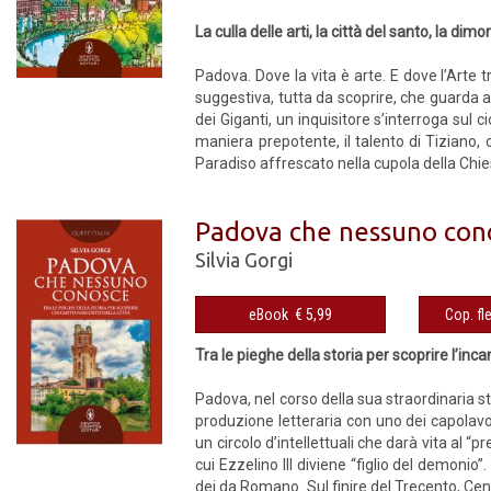
La culla delle arti, la città del santo, la dim
Padova. Dove la vita è arte. E dove l’Arte
suggestiva, tutta da scoprire, che guarda a
dei Giganti, un inquisitore s’interroga sul c
maniera prepotente, il talento di Tiziano,
Paradiso affrescato nella cupola della Chie
Padova che nessuno con
Silvia Gorgi
eBook € 5,99
Tra le pieghe della storia per scoprire l’inc
Padova, nel corso della sua straordinaria sto
produzione letteraria con uno dei capolavor
un circolo d’intellettuali che darà vita al
cui Ezzelino III diviene “figlio del demoni
dei da Romano. Sul finire del Trecento, Cenn