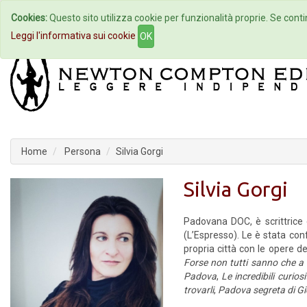
Cookies:
Questo sito utilizza cookie per funzionalità proprie. Se contin
Home
Autori
Eventi
Col
Leggi l'informativa sui cookie
OK
Home
Persona
Silvia Gorgi
Silvia Gorgi
Padovana DOC, è scrittrice 
(L’Espresso). Le è stata conf
propria città con le opere de
Forse non tutti sanno che a
Padova
,
Le incredibili curio
trovarli
,
Padova segreta di Gi