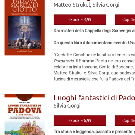
Matteo Strukul
,
Silvia Gorgi
eBook € 4,99
Dai misteri della Cappella degli Scrovegni a
Da questo libro il documentario evento
Urbs
“Credette Cimabue ne la pittura tener lo cam
Purgatorio
. Il Sommo Poeta ne era consapev
celebre artista toscano, Giotto di Bondone, a
Matteo Strukul e Silvia Gorgi, due padovan
fucina di meraviglie che fu la Padova del Tr
Luoghi fantastici di Pado
Silvia Gorgi
eBook € 5,99
Tra storia e leggenda, passato e presente: gli 