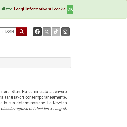
okstore
Contatti
utilizzo.
Leggi l'informativa sui cookie
OK
 e nero, Stan. Ha cominciato a scrivere
tra tanti lavori contemporaneamente.
o e la sua determi­nazione. La Newton
iccolo negozio dei desideri
e
I segreti