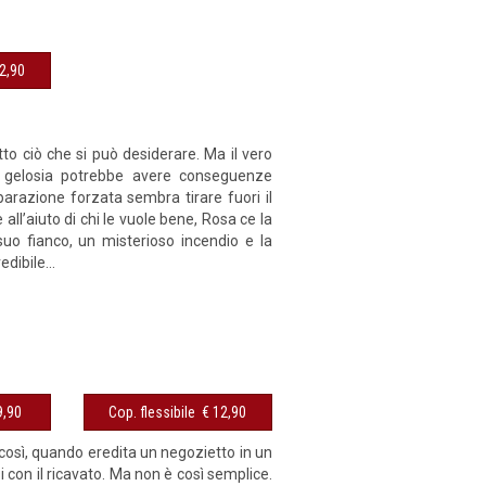
sibile € 12,90
o ciò che si può desiderare. Ma il vero
a gelosia potrebbe avere conseguenze
parazione forzata sembra tirare fuori il
 all’aiuto di chi le vuole bene, Rosa ce la
uo fianco, un misterioso incendio e la
dibile...
sibile € 9,90
Cop. flessibile € 12,90
 così, quando eredita un negozietto in un
 con il ricavato. Ma non è così semplice.