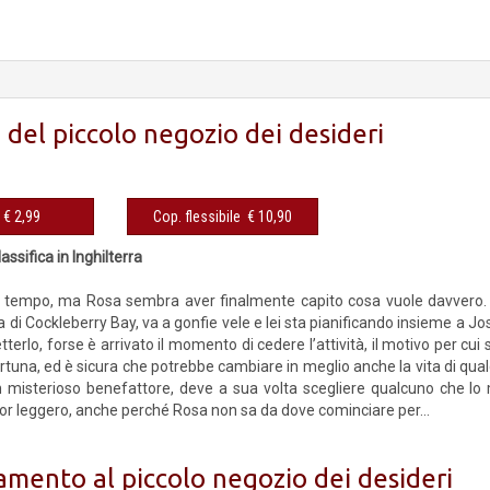
i del piccolo negozio dei desideri
y
eBook € 2,99
Cop. flessibile € 10,90
assifica in Inghilterra
l tempo, ma Rosa sembra aver finalmente capito cosa vuole davvero. I
a di Cockleberry Bay, va a gonfie vele e lei sta pianificando insieme a J
tterlo, forse è arrivato il momento di cedere l’attività, il motivo per cui 
tuna, ed è sicura che potrebbe cambiare in meglio anche la vita di qualcu
 misterioso benefattore, deve a sua volta scegliere qualcuno che lo 
or leggero, anche perché Rosa non sa da dove cominciare per...
mento al piccolo negozio dei desideri