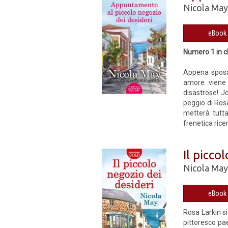
Nicola Ma
Numero 1 in cl
Appena sposat
amore viene 
disastrose! J
peggio di Rosa
metterà tutta
frenetica rice
Il picco
Nicola Ma
Rosa Larkin si
pittoresco pae