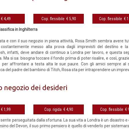
y
eBook € 4,49
Cop. flessibile € 5,90
Cop. fles
assifica in Inghilterra
a e con il suo negozio in piena attività, Rosa Smith sembra avere tutt
costantemente messo alla prova dagli imprevisti del destino e l
osh, infatti, deve andare di continuo a Londra per lavoro, e questa se
. Ma si sa: bisogna toccare il fondo prima di poter risalire, e così, grazie
 per affrontare a testa alta le sue paure. Con gli amici sempre al s
rca del padre del bambino di Titch, Rosa sta per intraprendere un impreve
lo negozio dei desideri
y
eBook € 1,99
Cop. rigida € 4,90
Cop. fles
 sente perseguitata dalla sfortuna. La sua vita a Londra è un disastro e
sino del Devon, il suo primo pensiero è quello di venderlo per sistemarsi