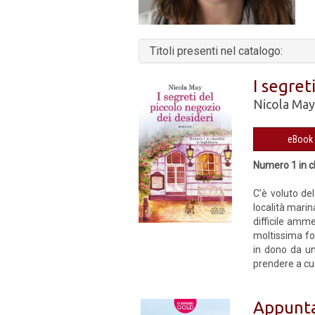
Titoli presenti nel catalogo:
I segret
Nicola Ma
Numero 1 in cl
C’è voluto de
località marin
difficile amme
moltissima for
in dono da un
prendere a cu
Appunta