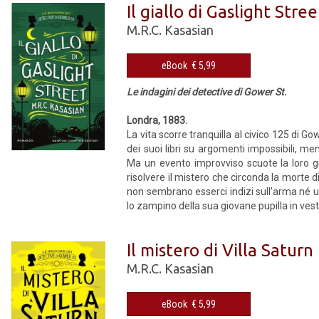
Il giallo di Gaslight Stree
M.R.C. Kasasian
eBook € 5,99
Le indagini dei detective di Gower St.
Londra, 1883.
La vita scorre tranquilla al civico 125 di G
dei suoi libri su argomenti impossibili, m
Ma un evento improvviso scuote la loro gi
risolvere il mistero che circonda la morte 
non sembrano esserci indizi sull’arma né un 
lo zampino della sua giovane pupilla in veste
Il mistero di Villa Saturn
M.R.C. Kasasian
eBook € 5,99