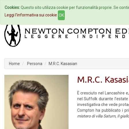
Cookies:
Questo sito utilizza cookie per funzionalità proprie. Se contin
Home
Autori
Eventi
Col
Leggi l'informativa sui cookie
OK
Home
Persona
M.R.C. Kasasian
M.R.C. Kasas
È cresciuto nel Lancashire e,
nel Suffolk durante l’estate
investigativa che vede prota
Compton ha pubblicato i pri
mistero di villa Saturn
,
Il gial