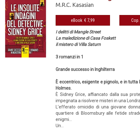
M.R.C. Kasasian
eBook € 7,99
I delitti di Mangle Street
La maledizione di Casa Foskett
il mistero di Villa Saturn
3 romanzi in 1
Grande successo in Inghilterra
È eccentrico, esigente e pignolo, e in tutta
Holmes.
È Sidney Grice, affiancato dalla sua prot
impegnata a risolvere misteri in una Londr
L’efferato omicidio di una giovane donna, 
quartiere di Bloomsbury alle fetide strade 
enigmi…
Un...