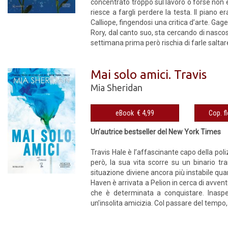
concentrato troppo sul lavoro o forse non
riesce a fargli perdere la testa. Il piano 
Calliope, fingendosi una critica d’arte. Gag
Rory, dal canto suo, sta cercando di nasco
settimana prima però rischia di farle saltare
Mai solo amici. Travis
Mia Sheridan
eBook € 4,99
Un’autrice bestseller del New York Times
Travis Hale è l’affascinante capo della poliz
però, la sua vita scorre su un binario tra
situazione diviene ancora più instabile qua
Haven è arrivata a Pelion in cerca di avven
che è determinata a conquistare. Inaspet
un’insolita amicizia. Col passare del tempo, t