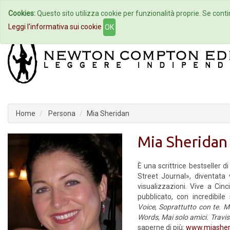
Cookies:
Questo sito utilizza cookie per funzionalità proprie. Se contin
Home
Autori
Eventi
Col
Leggi l'informativa sui cookie
OK
Home
Persona
Mia Sheridan
Mia Sheridan
È una scrittrice bestseller
Street Journal», diventata 
visualizzazioni. Vive a Cin
pubblicato, con incredibil
Voice
,
Soprattutto con te. M
Words
,
Mai solo amici. Travis
saperne di più:
www.miasher