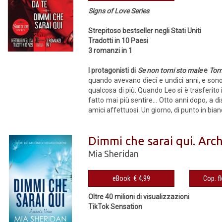
Signs of Love Series
Strepitoso bestseller negli Stati Uniti
Tradotti in 10 Paesi
3 romanzi in 1
I protagonisti di
Se non torni sto male
e
Tor
quando avevano dieci e undici anni, e sono d
qualcosa di più. Quando Leo si è trasferito
fatto mai più sentire… Otto anni dopo, a dis
amici affettuosi. Un giorno, di punto in bi
Dimmi che sarai qui. Arch
Mia Sheridan
eBook € 4,99
Oltre 40 milioni di visualizzazioni
TikTok Sensation