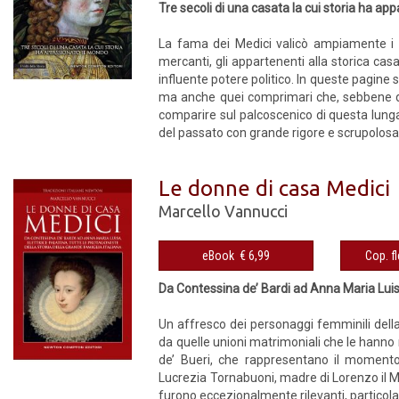
Tre secoli di una casata la cui storia ha ap
La fama dei Medici valicò ampiamente i c
mercanti, gli appartenenti alla storica ca
influente potere politico. In queste pagine s
ma anche quei comprimari che, sebbene de
comparire sul palcoscenico di questa lunga
del passato con grande rigore e scrupolosa 
Le donne di casa Medici
Marcello Vannucci
eBook € 6,99
Da Contessina de’ Bardi ad Anna Maria Luisa,
Un affresco dei personaggi femminili della 
da quelle unioni matrimoniali che le hanno 
de’ Bueri, che rappresentano il momento
Lucrezia Tornabuoni, madre di Lorenzo il Mag
furono eccezionalmente rilevanti, particola