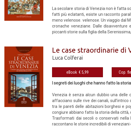
La secolare storia di Venezia non è fatta so
fatti più eclatanti, esiste un racconto paral
meno velenose. velenose. Un viaggio dal M
cronache veneziane. Dalle disavventure er
piccanti storie sulla figlia della Serenissima,
Le case straordinarie di
Luca Colferai
eBook € 5,99
I segreti dei luoghi che hanno fatto la storia
Venezia è senza alcun dubbio una delle ci
affacciano sulle rive dei canali, sull’intri
tra le pareti delle abitazioni borghesi e po
congiure abbiano fatto la storia della città,
Trasformati dai secoli o conservati nella lo
raccontano le storie incredibili di veneziani e