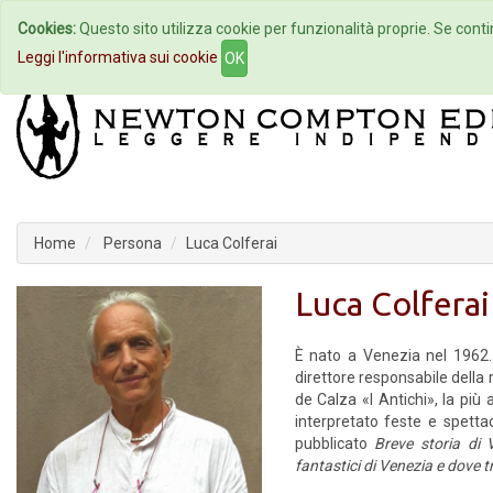
Cookies:
Questo sito utilizza cookie per funzionalità proprie. Se contin
Home
Autori
Eventi
Col
Leggi l'informativa sui cookie
OK
Home
Persona
Luca Colferai
Luca Colferai
È nato a Venezia nel 1962. È
direttore responsabile della 
de Calza «I Antichi», la più
interpretato feste e spett
pubblicato
Breve storia di 
fantastici di Venezia e dove t