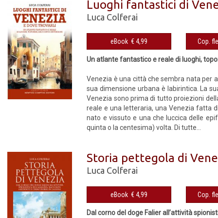
Luoghi fantastici di Vene
Luca Colferai
eBook € 4,99
Un atlante fantastico e reale di luoghi, topo
Venezia è una città che sembra nata per a
sua dimensione urbana è labirintica. La sua s
Venezia sono prima di tutto proiezioni dell
reale e una letteraria, una Venezia fatta 
nato e vissuto e una che luccica delle epi
quinta o la centesima) volta. Di tutte...
Storia pettegola di Vene
Luca Colferai
eBook € 4,99
Dal corno del doge Falier all’attività spioni