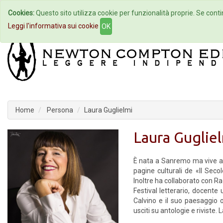
Cookies:
Questo sito utilizza cookie per funzionalità proprie. Se contin
Home
Autori
Eventi
Col
Leggi l'informativa sui cookie
OK
Home
Persona
Laura Guglielmi
Laura Guglie
È nata a Sanremo ma vive a 
pagine culturali de «Il Sec
Inoltre ha collaborato con Rad
Festival letterario, docente 
Calvino e il suo paesaggio 
usciti su antologie e rivist