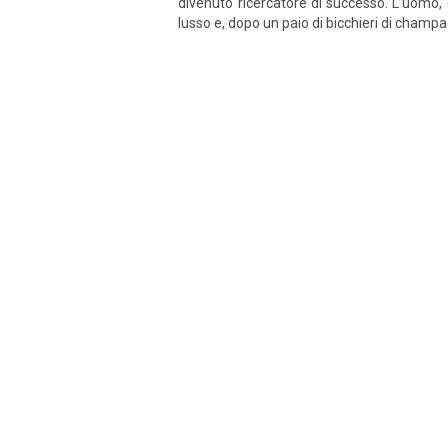
divenuto ricercatore di successo. L’uomo, c
lusso e, dopo un paio di bicchieri di champagn