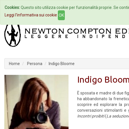
Cookies:
Questo sito utilizza cookie per funzionalità proprie. Se contin
Home
Autori
Eventi
Col
Leggi l'informativa sui cookie
OK
Home
Persona
Indigo Bloome
Indigo Bloo
È sposata e madre di due figl
ha abbandonato la frenetica 
scoprire ed esplorare la pro
conversazioni stimolanti e g
Incontri proibiti
(
La seduzion