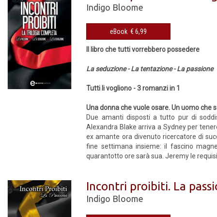
Indigo Bloome
eBook € 6,99
Il libro che tutti vorrebbero possedere
La seduzione - La tentazione -
La passione
Tutti li vogliono - 3 romanzi in 1
Una donna che vuole osare. Un uomo che sa 
Due amanti disposti a tutto pur di soddi
Alexandra Blake arriva a Sydney per tenere
ex amante ora divenuto ricercatore di succ
fine settimana insieme: il fascino magne
quarantotto ore sarà sua. Jeremy le requisisc
Incontri proibiti. La pass
Indigo Bloome