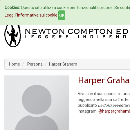
Cookies:
Questo sito utilizza cookie per funzionalità proprie. Se contin
Home
Autori
Eventi
Col
Leggi l'informativa sui cookie
OK
Home
Persona
Harper Graham
Harper Grah
Vive con il suo spaniel in una
leggendo nella sua caffetter
pubblicato
Le dolci avventur
Instagram:
@harpergraham