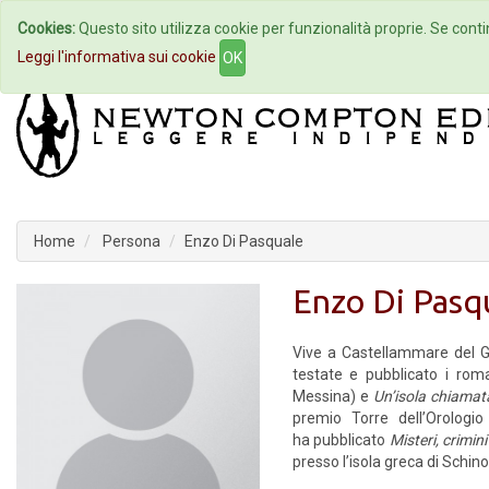
Cookies:
Questo sito utilizza cookie per funzionalità proprie. Se contin
Home
Autori
Eventi
Col
Leggi l'informativa sui cookie
OK
Home
Persona
Enzo Di Pasquale
Enzo Di Pasq
Vive a Castellammare del Gol
testate e pubblicato i rom
Messina) e
Un’isola chiamat
premio Torre dell’Orologi
ha pubblicato
Misteri, crimini
presso l’isola greca di Schi