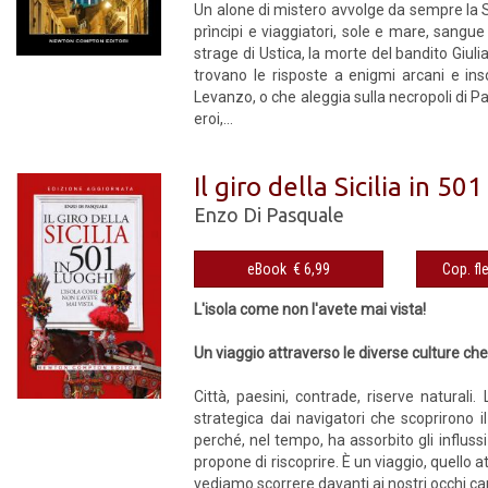
Un alone di mistero avvolge da sempre la Sici
prìncipi e viaggiatori, sole e mare, sangue 
strage di Ustica, la morte del bandito Giulia
trovano le risposte a enigmi arcani e ins
Levanzo, o che aleggia sulla necropoli di Pa
eroi,...
Il giro della Sicilia in 50
Enzo Di Pasquale
eBook € 6,99
L'isola come non l'avete mai vista!
Un viaggio attraverso le diverse culture che s
Città, paesini, contrade, riserve naturali.
strategica dai navigatori che scoprirono il
perché, nel tempo, ha assorbito gli influssi
propone di riscoprire. È un viaggio, quello a
vediamo scorrere davanti ai nostri occhi car