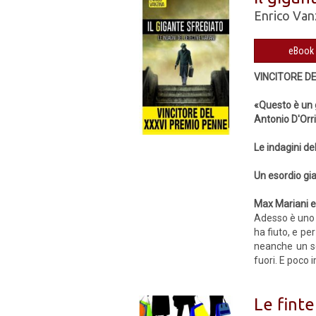
Enrico Van
VINCITORE D
«Questo è un 
Antonio D'Orr
Le indagini de
Un esordio gia
Max Mariani e
Adesso è uno s
ha fiuto, e pe
neanche un se
fuori. E poco 
Le fint