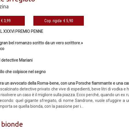
zina
eBook € 3,99
Cop. rigida € 5,90
EL XXXVI PREMIO PENNE
gran bel romanzo scritto da un vero scrittore.»
ico
l detective Mariani
llo che colpisce nel segno
ra un avvocato della Roma-bene, con una Porsche fiammante e una casa n
calcinato detective privato che vive di espedienti, beve litri di vodka e 
r risolvere un caso è il migliore sulla piazza. Ecco perché, quando un ex r
condo: quel gigante sfregiato, di nome Sandrone, vuole sfuggire a un
importa se quella bionda, con la passione per i...
e bionde