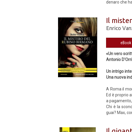
denaro che ha 
Il miste
Enrico Van
«Un vero scrit
Antonio D'Orr
Un intrigo int
Una nuova ind
A Roma il mom
Ed è proprio 
a pagamento, 
Chi è la scon
guai? Max, com
Il gigan