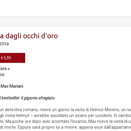
a dagli occhi d'oro
zina
eBook € 5,99
tore.»
ico
i Max Mariani
l bestseller
Il gigante sfregiato
un detective romano, riceve un giorno la visita di Helmut Moreno, un r
i rivela Helmut – avrebbe assoldato un sicario per ucciderlo. In cambio 
o. Ma poche ore dopo aver accettato l’incarico, Max riceve la visita di u
 di morte. Eppure sarà proprio lui a morire: appena esce dall’appartamen