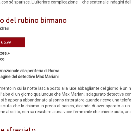
con sé sparisce. L’ulteriore complicazione – che scatena le indagini dell
ro del rubino birmano
zina
eBook € 5,99
tore.»
ico
ernazionale alla periferia di Roma.
agine del detective Max Mariani.
ento in cui la notte lascia posto alla luce abbagliante del giorno è un
all’alba di un giorno qualunque che Max Mariani, sciagurato detective co
si è appena abbandonato al sonno ristoratore quando riceve una telef
osciuta che lo chiama in preda al panico, dicendo di aver sparato a un 
e al solito, non sa resistere a una voce femminile che chiede aiuto, anch
te sfregiato