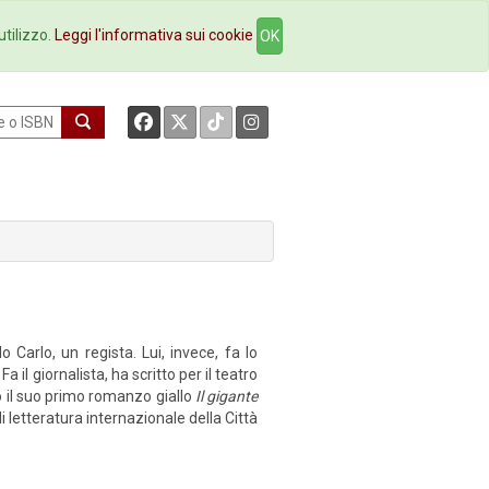
okstore
Contatti
utilizzo.
Leggi l'informativa sui cookie
OK
 Carlo, un regista. Lui, invece, fa lo
 il giornalista, ha scritto per il teatro
o il suo primo romanzo giallo
Il gigante
di letteratura internazionale della Città