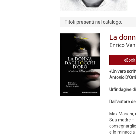
Titoli presenti nel catalogo:
La donn
Enrico Van
«Un vero scrit
Antonio D'Orr
Un'indagine d
Dall'autore de
Max Mariani, 
Sua madre – gl
consegnargliel
e lo minaccia