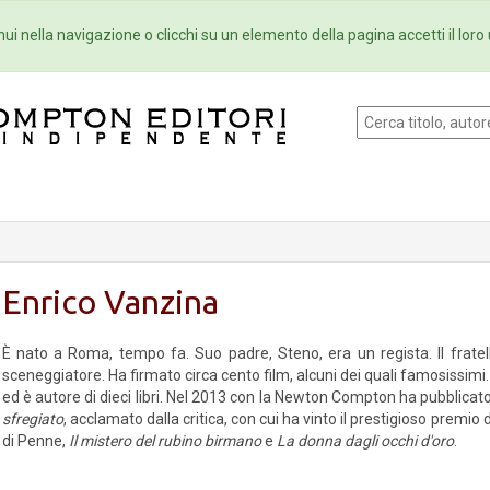
Eventi
Collane
Newsletter
Ebo
ui nella navigazione o clicchi su un elemento della pagina accetti il loro 
Enrico Vanzina
È nato a Roma, tempo fa. Suo padre, Steno, era un regista. Il fratello
sceneggiatore. Ha firmato circa cento film, alcuni dei quali famosissimi. Fa
ed è autore di dieci libri. Nel 2013 con la Newton Compton ha pubblicat
sfregiato
, acclamato dalla critica, con cui ha vinto il prestigioso premio 
di Penne,
Il mistero del rubino birmano
e
La donna dagli occhi d'oro
.