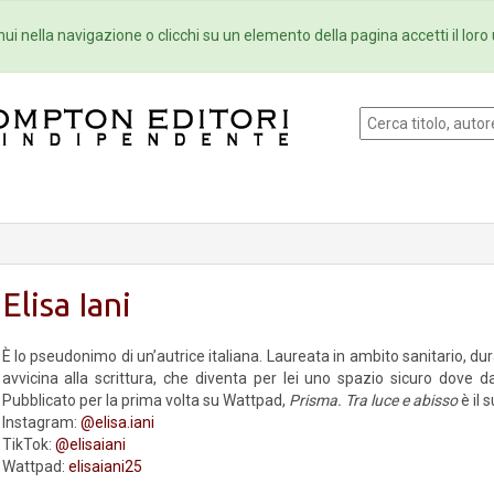
Eventi
Collane
Newsletter
Ebo
ui nella navigazione o clicchi su un elemento della pagina accetti il loro 
Elisa Iani
È lo pseudonimo di un’autrice italiana. Laureata in ambito sanitario, dur
avvicina alla scrittura, che diventa per lei uno spazio sicuro dove da
Pubblicato per la prima volta su Wattpad,
Prisma. Tra luce e abisso
è il 
Instagram:
@elisa.iani
TikTok:
@elisaiani
Wattpad:
elisaiani25