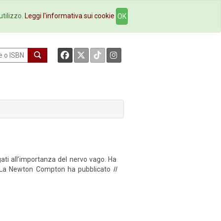
okstore
Contatti
utilizzo.
Leggi l'informativa sui cookie
OK
gati all’importanza del nervo vago. Ha
a. La Newton Compton ha pubblicato
Il