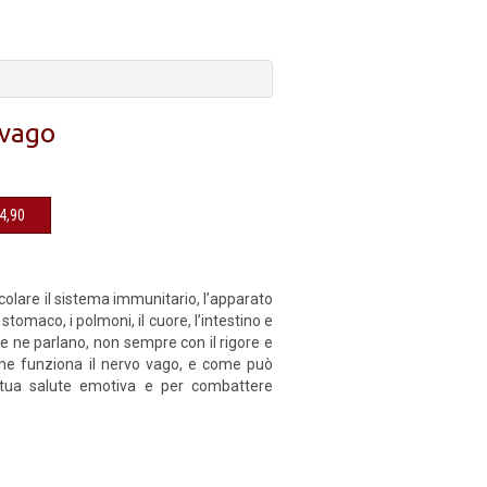
 vago
sibile € 14,90
icolare il sistema immunitario, l’apparato
stomaco, i polmoni, il cuore, l’intestino e
e ne parlano, non sempre con il rigore e
come funziona il nervo vago, e come può
a tua salute emotiva e per combattere