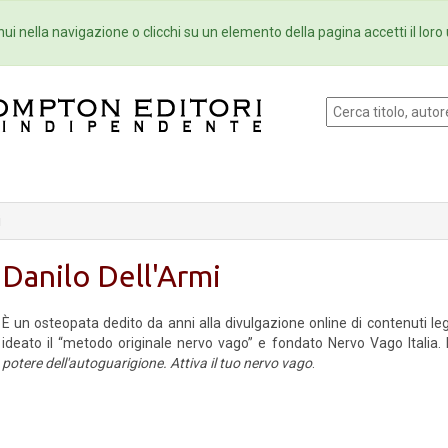
Eventi
Collane
Newsletter
Ebo
ui nella navigazione o clicchi su un elemento della pagina accetti il loro 
i
Danilo Dell'Armi
È un osteopata dedito da anni alla divulgazione online di contenuti le
ideato il “metodo originale nervo vago” e fondato Nervo Vago Itali
potere dell'autoguarigione. Attiva il tuo nervo vago
.