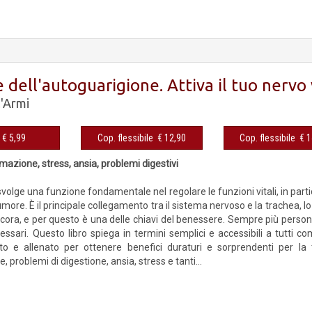
e dell'autoguarigione. Attiva il tuo nervo
l'Armi
eBook € 5,99
Cop. flessibile € 12,90
Cop. fles
azione, stress, ansia, problemi digestivi
svolge una funzione fondamentale nel regolare le funzioni vitali, in part
umore. È il principale collegamento tra il sistema nervoso e la trachea, lo 
ancora, e per questo è una delle chiavi del benessere. Sempre più person
essari. Questo libro spiega in termini semplici e accessibili a tutti 
ato e allenato per ottenere benefici duraturi e sorprendenti per l
 problemi di digestione, ansia, stress e tanti...