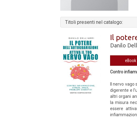
Titoli presenti nel catalogo:
Il poter
Danilo Del
Contro infiamm
Il nervo vago 
digerente e l’
altri organi 
la misura nec
essere attiv
infiammazione,