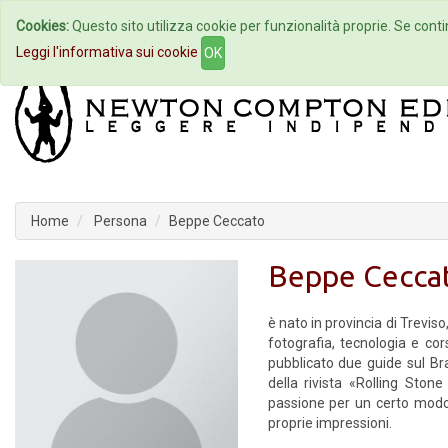
Cookies:
Questo sito utilizza cookie per funzionalità proprie. Se contin
Home
Autori
Eventi
Col
Leggi l'informativa sui cookie
OK
Home
Persona
Beppe Ceccato
Beppe Cecca
è nato in provincia di Trevis
fotografia, tecnologia e co
pubblicato due guide sul Bras
della rivista «Rolling Ston
passione per un certo modo
proprie impressioni.