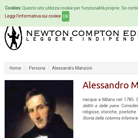
Cookies:
Questo sito utilizza cookie per funzionalità proprie. Se contin
Home
Autori
Eventi
Col
Leggi l'informativa sui cookie
OK
Home
Persona
Alessandro Manzoni
Alessandro 
nacque a Milano nel 1785. Su
delitti e delle pene
. Conside
religiose, storiche, poetic
Storia della colonna infame
a