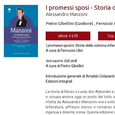
I promessi sposi - Storia d
Alessandro Manzoni
Pietro Gibellini (Curatore)
,
Ferruccio 
eBook € 6,99
I promessi sposi
e
Storia della colonna infa
A cura di Ferruccio Ulivi
Inni sacri
e
Odi civili
A cura di Pietro Gibellini
Introduzione generale di Arnaldo Colasanti
Edizioni integrali
La storia di Renzo e Lucia, don Abbondio e 
e occupa ancora oggi un posto del tutto spe
rifatta da Alessandro Manzoni» era il sotto
letteratura, affresco storico e romanzo 
ingenua e dolente, ironia. Questa edizione si