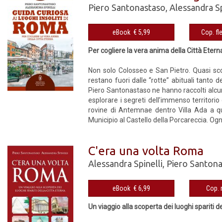
Piero Santonastaso
,
Alessandra Sp
eBook € 5,99
Per cogliere la vera anima della Città Etern
Non solo Colosseo e San Pietro. Quasi sco
restano fuori dalle “rotte” abituali tanto d
Piero Santonastaso ne hanno raccolti alcune
esplorare i segreti dell’immenso territori
rovine di Antemnae dentro Villa Ada a que
Municipio al Castello della Porcareccia. Ognu
C'era una volta Roma
Alessandra Spinelli
,
Piero Santon
eBook € 6,99
Un viaggio alla scoperta dei luoghi spariti d