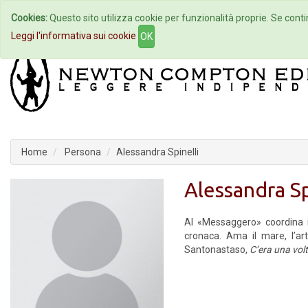
Cookies:
Questo sito utilizza cookie per funzionalità proprie. Se contin
Home
Autori
Eventi
Col
Leggi l'informativa sui cookie
OK
Home
Persona
Alessandra Spinelli
Alessandra Sp
Al «Messaggero» coordina i
cronaca. Ama il mare, l’a
Santonastaso,
C’era una vo