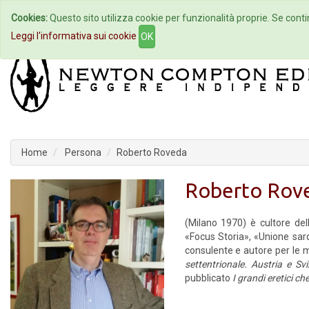
Cookies:
Questo sito utilizza cookie per funzionalità proprie. Se contin
Home
Autori
Eventi
Col
Leggi l'informativa sui cookie
OK
Home
Persona
Roberto Roveda
Roberto Rov
(Milano 1970) è cultore del
«Focus Storia», «Unione sar
consulente e autore per le ma
settentrionale. Austria e Svi
pubblicato
I grandi eretici c