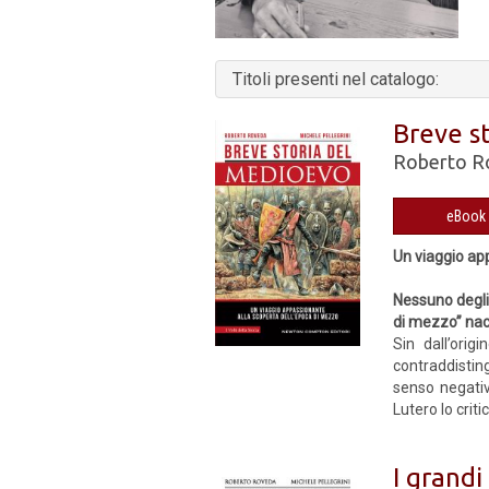
Titoli presenti nel catalogo:
Breve s
Roberto R
Un viaggio ap
Nessuno degli 
di mezzo” nac
Sin dall’orig
contraddistin
senso negativ
Lutero lo cri
I grandi