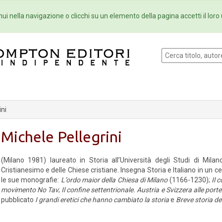
Eventi
Collane
Newsletter
Ebo
ui nella navigazione o clicchi su un elemento della pagina accetti il loro 
ini
Michele Pellegrini
(Milano 1981) laureato in Storia all’Università degli Studi di Milan
Cristianesimo e delle Chiese cristiane. Insegna Storia e Italiano in un 
le sue monografie:
L’ordo maior della Chiesa di Milano
(1166-1230);
Il 
movimento No Tav
;
Il confine settentrionale. Austria e Svizzera alle porte 
pubblicato
I grandi eretici che hanno cambiato la storia
e
Breve storia d