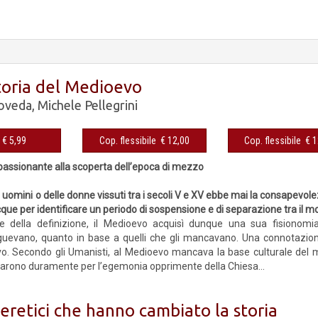
toria del Medioevo
oveda
,
Michele Pellegrini
eBook € 5,99
Cop. flessibile € 12,00
Cop. fles
passionante alla scoperta dell’epoca di mezzo
uomini o delle donne vissuti tra i secoli V e XV ebbe mai la consapevolez
que per identificare un periodo di sospensione e di separazione tra il m
ine della definizione, il Medioevo acquisì dunque una sua fisionomi
guevano, quanto in base a quelli che gli mancavano. Una connotazion
o. Secondo gli Umanisti, al Medioevo mancava la base culturale del m
ticarono duramente per l’egemonia opprimente della Chiesa...
 eretici che hanno cambiato la storia