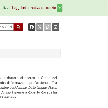
okstore
Contatti
utilizzo.
Leggi l'informativa sui cookie
OK
o, è dottore di ricerca in Storia del
centro di formazione professionale. Tra
confine occidentale. Dalla langue d’oc al
d’Italia
. Insieme a Roberto Roveda ha
el Medioevo
.