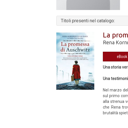
Titoli presenti nel catalogo:
La prom
Rena Kornr
Una storia ve
Una testimonia
Nel marzo del
sul primo con
alla strenua 
che Rena trov
brutalità spie