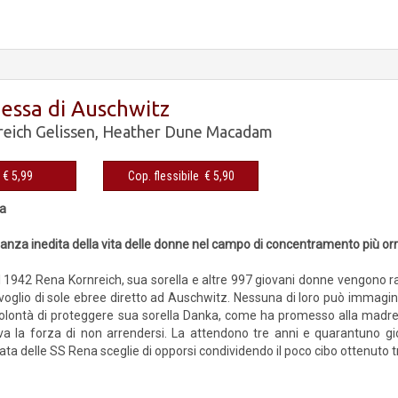
essa di Auschwitz
eich Gelissen
,
Heather Dune Macadam
eBook € 5,99
Cop. flessibile € 5,90
ra
nza inedita della vita delle donne nel campo di concentramento più orrib
 1942 Rena Kornreich, sua sorella e altre 997 giovani donne vengono ra
voglio di sole ebree diretto ad Auschwitz. Nessuna di loro può immaginar
volontà di proteggere sua sorella Danka, come ha promesso alla madre p
a la forza di non arrendersi. La attendono tre anni e quarantuno gio
tata delle SS Rena sceglie di opporsi condividendo il poco cibo ottenuto t