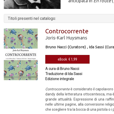
anticipata in
En route
(
Titoli presenti nel catalogo:
Controcorrente
Joris-Karl Huysmans
Bruno Nacci (Curatore)
,
Ida Sassi (Cur
eBook € 1,99
A cura di Bruno Nacci
Traduzione di Ida Sassi
Edizione integrale
Controcorrente
è considerato il capolavoro 
dandy della letteratura ottocentesca, ma è
grande attualità. Espressione di una raff
nelle ultime pagine, alla conversione religi
che scegliere tra la bocca di una pistola o i 