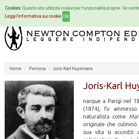
Cookies:
Questo sito utilizza cookie per funzionalità proprie. Se contin
Home
Autori
Eventi
Col
Leggi l'informativa sui cookie
OK
Home
Persona
Joris-Karl Huysmans
Joris-Karl H
nacque a Parigi nel 1
(1874), fu ammesso n
naturalista come
Mart
originale che culmin
sua vita si accostò 