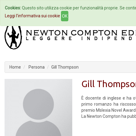
Cookies:
Questo sito utilizza cookie per funzionalità proprie. Se contin
Home
Autori
Eventi
Col
Leggi l'informativa sui cookie
OK
Home
Persona
Gill Thompson
Gill Thompso
È docente di inglese e ha ot
primo romanzo ha riscosso u
premio Mslexia Novel Award. V
La Newton Compton ha pubb