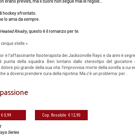
on erano previsti, ma il cuore non segue mai le regole…
di hockey sfrontato.
he lo ama da sempre.
Heated Rivalry
, questo è il romanzo per te.
 cinque stelle.»
r è l’affascinante fisioterapista dei Jacksonville Rays e da anni è seg
di punta della squadra. Ben lontano dallo stereotipo del giocatore
 dolore più grande della sua vita: l’improvvisa morte della sorella a cui era
che a doversi prendere cura della nipotina. Ma c’è un problema: per...
 passione
eBook € 0,99
Cop. flessibile € 12,90
t
ays Series