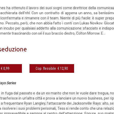
es ha ottenuto il lavoro dei suoi sogni come direttrice della comunicaz
iacchierata dell’nhl. Con un contratto di appena un anno, sa benissim
iconfermata e rimanere con il team. Niente di più facile: è super prepa
o. Peccato, però, che non abbia fatto i conti con Lukas Novikov. Giocat
n incubo per qualsiasi addetto alla comunicazione: sfacciato e indispo
tamente trascinando con sé il suo braccio destro, Colton Morrow. E...
 seduzione
eBook € 0,99
Cop. flessibile € 12,90
ays Series
in fuga dal passato e da un ex marito che non le vuole dare tregua, non
 trasferisce in un’altra città e prova a lanciare un nuovo business, per ri
a a frequentare Ryan Langley, l’attaccante dei Jacksonville Rays: alto, sex
 risolvere i suoi problemi personali, Tess si rende conto che una relazi
key imprevedibile e sempre al centro dell’attenzione. Eppure, suo malgra