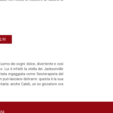
sibile € 12,90
uomo dei sogni: dolce, divertente e così
 Lui è infatti la stella dei Jacksonville
stata ingaggiata come fisioterapista del
n può lasciarsi distrarre: questa è la sua
tarla: anche Caleb, un ex giocatore ora
ità