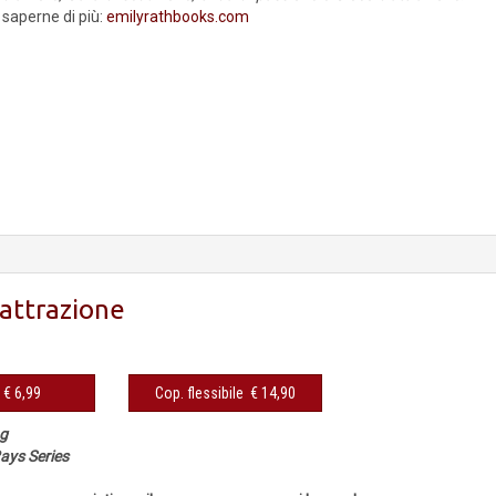
saperne di più:
emilyrathbooks.com
'attrazione
eBook € 6,99
Cop. flessibile € 14,90
ng
ays Series