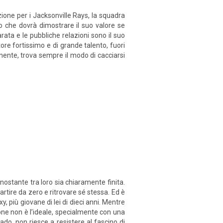
ione per i Jacksonville Rays, la squadra
o che dovrà dimostrare il suo valore se
rata e le pubbliche relazioni sono il suo
ore fortissimo e di grande talento, fuori
nente, trova sempre il modo di cacciarsi
ostante tra loro sia chiaramente finita.
partire da zero e ritrovare sé stessa. Ed è
y, più giovane di lei di dieci anni. Mentre
one non è l’ideale, specialmente con una
do, non riesce a resistere al fascino di