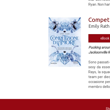
Ryan. Non hann
Competi
Emily Rath
Pucking arou
Jacksonville R
Sono passati 
sexy da essere
Rays, la squa
team per dieci
occasione per
membro dello s
St