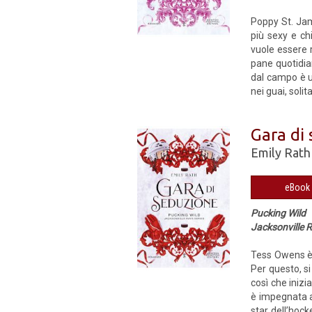
Poppy St. Jam
più sexy e ch
vuole essere r
pane quotidian
dal campo è u
nei guai, soli
Gara di
Emily Rath
Pucking Wild
Jacksonville R
Tess Owens è 
Per questo, si
così che inizi
è impegnata a
star dell’hoc