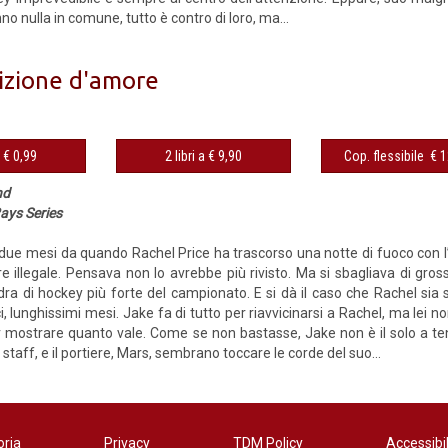
o nulla in comune, tutto è contro di loro, ma...
zione d'amore
eBook € 0,99
2 libri a € 9,90
Cop. fles
nd
ays Series
due mesi da quando Rachel Price ha trascorso una notte di fuoco con l’
 illegale. Pensava non lo avrebbe più rivisto. Ma si sbagliava di grosso.
dra di hockey più forte del campionato. E si dà il caso che Rachel sia 
, lunghissimi mesi. Jake fa di tutto per riavvicinarsi a Rachel, ma lei no
 mostrare quanto vale. Come se non bastasse, Jake non è il solo a ten
taff, e il portiere, Mars, sembrano toccare le corde del suo...
oria
Privacy
TDM Policy
Accessibil