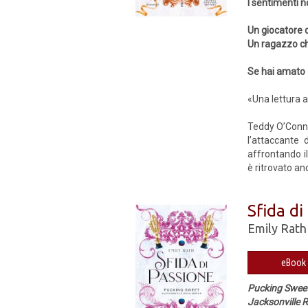
I sentimenti n
Un giocatore 
Un ragazzo c
Se hai amato
«Una lettura a
Teddy O’Conno
l’attaccante 
affrontando il
è ritrovato an
Sfida di
Emily Rath
Pucking Swee
Jacksonville R