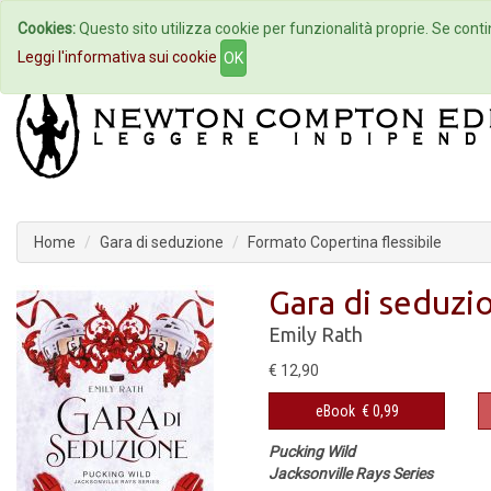
Cookies:
Questo sito utilizza cookie per funzionalità proprie. Se contin
Home
Autori
Eventi
Col
Leggi l'informativa sui cookie
OK
Home
Gara di seduzione
Formato Copertina flessibile
Gara di seduzi
Emily Rath
€ 12,90
eBook
€ 0,99
Pucking Wild
Jacksonville Rays Series