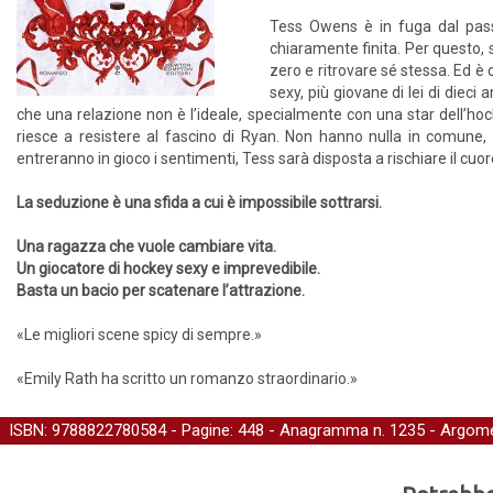
Tess Owens è in fuga dal pass
chiaramente finita. Per questo, s
zero e ritrovare sé stessa. Ed è 
sexy, più giovane di lei di dieci
che una relazione non è l’ideale, specialmente con una star dell’ho
riesce a resistere al fascino di Ryan. Non hanno nulla in comune, 
entreranno in gioco i sentimenti, Tess sarà disposta a rischiare il cuo
La seduzione è una sfida a cui è impossibile sottrarsi.
Una ragazza che vuole cambiare vita.
Un giocatore di hockey sexy e imprevedibile.
Basta un bacio per scatenare l’attrazione.
«Le migliori scene spicy di sempre.»
«Emily Rath ha scritto un romanzo straordinario.»
ISBN: 9788822780584 - Pagine: 448 -
Anagramma
n. 1235 - Argome