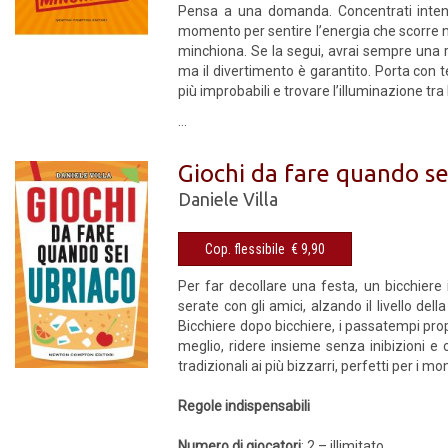
Pensa a una domanda. Concentrati intensa
momento per sentire l’energia che scorre ne
minchiona. Se la segui, avrai sempre una ris
ma il divertimento è garantito. Porta con t
più improbabili e trovare l’illuminazione tr
...
Giochi da fare quando se
Daniele Villa
Cop. flessibile € 9,90
Per far decollare una festa, un bicchier
serate con gli amici, alzando il livello dell
Bicchiere dopo bicchiere, i passatempi prop
meglio, ridere insieme senza inibizioni e c
tradizionali ai più bizzarri, perfetti per i 
Regole indispensabili
Numero di giocatori
: 2 – illimitato