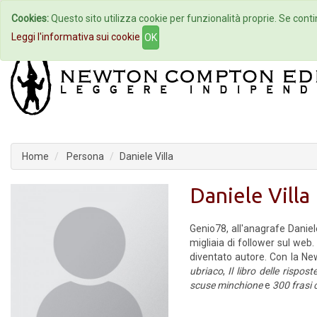
Cookies:
Questo sito utilizza cookie per funzionalità proprie. Se contin
Home
Autori
Eventi
Col
Leggi l'informativa sui cookie
OK
Home
Persona
Daniele Villa
Daniele Villa
Genio78, all'anagrafe Daniel
migliaia di follower sul web.
diventato autore. Con la N
ubriaco
,
Il libro delle rispos
scuse minchione
e
300 frasi 