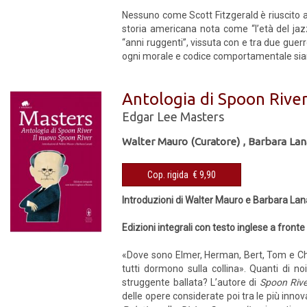
Nessuno come Scott Fitzgerald è riuscito a r
storia americana nota come “l’età del jazz
“anni ruggenti”, vissuta con e tra due guerre
ogni morale e codice comportamentale siano i
Antologia di Spoon River
Edgar Lee Masters
Walter Mauro (Curatore)
,
Barbara Lan
Cop. rigida € 9,90
Introduzioni di Walter Mauro e Barbara Lan
Edizioni integrali con testo inglese a fronte
«Dove sono Elmer, Herman, Bert, Tom e Charley
tutti dormono sulla collina». Quanti di 
struggente ballata? L’autore di
Spoon Rive
delle opere considerate poi tra le più innova