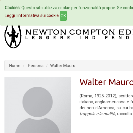
Cookies:
Questo sito utilizza cookie per funzionalità proprie. Se contin
Home
Autori
Eventi
Col
Leggi l'informativa sui cookie
OK
Home
Persona
Walter Mauro
Walter Maur
(Roma, 1925-2012), scrittore 
italiana, angloamericana e 
dei neri d’America, su cui h
trappola e la nudità
, raccolta