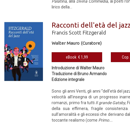
Palatina
, alla
Divina Commedia
, ai poeti r
lirico della...
Racconti dell'età del jaz
Francis Scott Fitzgerald
Walter Mauro (Curatore)
eBook € 1,99
Introduzione di Walter Mauro
Traduzione di Bruno Armando
Edizione integrale
Sono gli anni Venti, gli anni “dell’età del jaz
velocità all’insegna di un progresso inar
romanzi, primo fra tutti
Il grande Gatsby
, 
della sua effimera, fragile consistenza
sull’amoralità e gli eccessi che derivano d
toccante realismo (come
Primo...