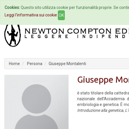
Cookies:
Questo sito utilizza cookie per funzionalità proprie. Se contin
Home
Autori
Eventi
Col
Leggi l'informativa sui cookie
OK
Home
Persona
Giuseppe Montalenti
Giuseppe Mon
è stato titolare della catted
nazionale dell’Accademia d
embriologia e genetica. È mo
Introduzione alla genetica
,
L’