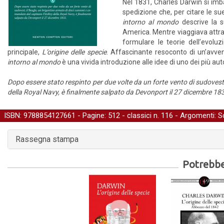
Nel 1831, Charles Darwin si imba
spedizione che, per citare le su
intorno al mondo
descrive la s
America. Mentre viaggiava attrav
formulare le teorie dell’evolu
principale,
L’origine delle specie
. Affascinante resoconto di un’avven
intorno al mondo
è una vivida introduzione alle idee di uno dei più auto
Dopo essere stato respinto per due volte da un forte vento di sudovest,
della Royal Navy, è finalmente salpato da Devonport il 27 dicembre 18
ISBN: 9788854127661 - Pagine: 512 -
classici
n. 116 - Argomenti:
S
Rassegna stampa
Potrebber