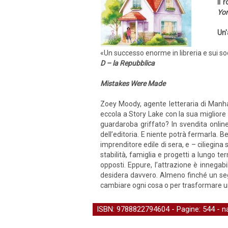
Il 
Yor
Un'
«Un successo enorme in libreria e sui soci
D – la Repubblica
Mistakes Were Made
Zoey Moody, agente letteraria di Manhat
eccola a Story Lake con la sua migliore 
guardaroba griffato? In svendita onli
dell’editoria. E niente potrà fermarla. 
imprenditore edile di sera, e – ciliegina
stabilità, famiglia e progetti a lungo 
opposti. Eppure, l’attrazione è innegab
desidera davvero. Almeno finché un segr
cambiare ogni cosa o per trasformare u
ISBN: 9788822794604 - Pagine: 544 -
n