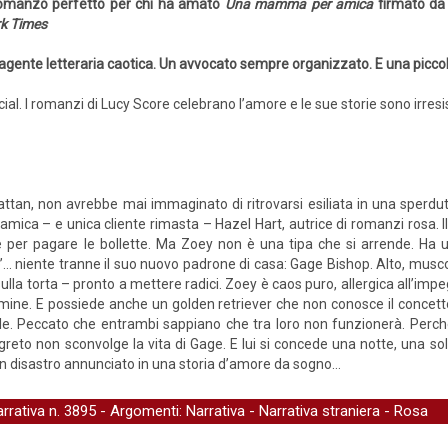
romanzo perfetto per chi ha amato
Una mamma per amica
firmato da 
k Times
agente letteraria caotica. Un avvocato sempre organizzato. E una piccol
al. I romanzi di Lucy Score celebrano l’amore e le sue storie sono irresist
tan, non avrebbe mai immaginato di ritrovarsi esiliata in una sperdut
amica – e unica cliente rimasta – Hazel Hart, autrice di romanzi rosa. Il
ne per pagare le bollette. Ma Zoey non è una tipa che si arrende. Ha
Be’… niente tranne il suo nuovo padrone di casa: Gage Bishop. Alto, musc
 sulla torta – pronto a mettere radici. Zoey è caos puro, allergica all’imp
termine. E possiede anche un golden retriever che non conosce il conce
ile. Peccato che entrambi sappiano che tra loro non funzionerà. Perch
eto non sconvolge la vita di Gage. E lui si concede una notte, una sol
n disastro annunciato in una storia d’amore da sogno…
arrativa
n. 3895 - Argomenti:
Narrativa
-
Narrativa straniera
-
Rosa