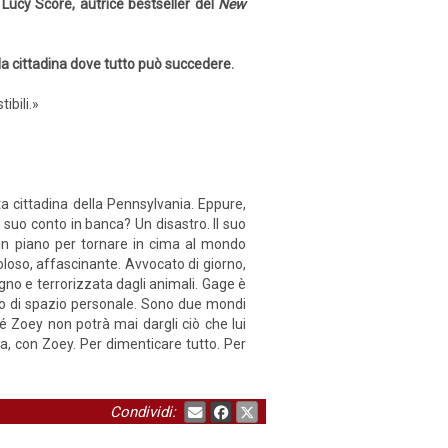
Lucy Score, autrice bestseller del
New
a cittadina dove tutto può succedere.
ibili.»
a cittadina della Pennsylvania. Eppure,
 suo conto in banca? Un disastro. Il suo
 un piano per tornare in cima al mondo
oloso, affascinante. Avvocato di giorno,
egno e terrorizzata dagli animali. Gage è
tto di spazio personale. Sono due mondi
é Zoey non potrà mai dargli ciò che lui
a, con Zoey. Per dimenticare tutto. Per
Condividi: