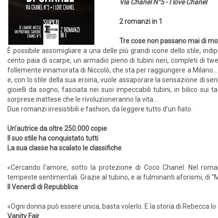
Via Chanel N°5 - I love Chanel
2 romanzi in 1
​Tre cose non passano mai di moda
È possibile assomigliare a una delle più grandi icone dello stile, i
cento paia di scarpe, un armadio pieno di tubini neri, completi di 
follemente innamorata di Niccolò, che sta per raggiungere a Milano…
e, con lo stile della sua eroina, vuole assaporare la sensazione di sen
gioielli da sogno, fasciata nei suoi impeccabili tubini, in bilico sui
sorprese inattese che le rivoluzioneranno la vita…
Due romanzi irresistibili e fashion, da leggere tutto d’un fiato.
Un’autrice da oltre 250.000 copie
Il suo stile ha conquistato tutti
La sua classe ha scalato le classifiche
«Cercando l’amore, sotto la protezione di Coco Chanel. Nel roma
tempeste sentimentali. Grazie al tubino, e ai fulminanti aforismi, di 
Il Venerdì di Repubblica
«Ogni donna può essere unica, basta volerlo. E la storia di Rebecca lo
Vanity Fair