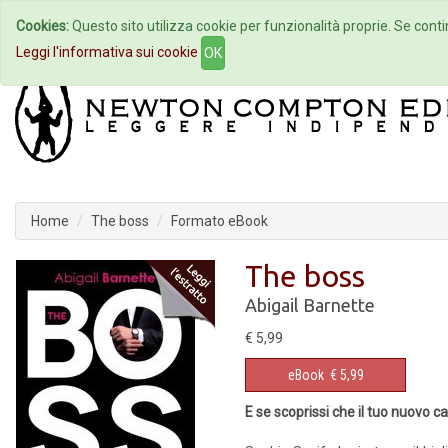
Cookies:
Questo sito utilizza cookie per funzionalità proprie. Se contin
Home
Autori
Eventi
Col
Leggi l'informativa sui cookie
OK
Home
The boss
Formato eBook
The boss
Abigail Barnette
€ 5,99
eBook
€ 5,99
E se scoprissi che il tuo nuovo 