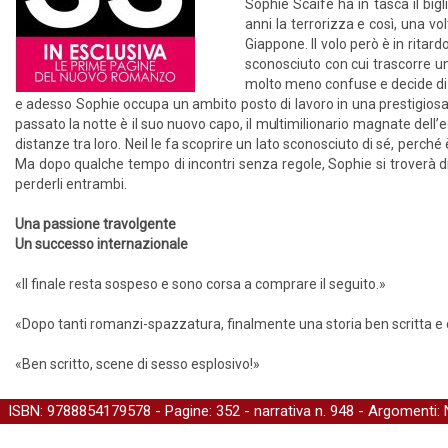
Sophie Scaife ha in tasca il big
anni la terrorizza e così, una v
Giappone. Il volo però è in rita
sconosciuto con cui trascorre un
molto meno confuse e decide di a
e adesso Sophie occupa un ambito posto di lavoro in una prestigios
passato la notte è il suo nuovo capo, il multimilionario magnate dell’e
distanze tra loro. Neil le fa scoprire un lato sconosciuto di sé, perché
Ma dopo qualche tempo di incontri senza regole, Sophie si troverà di f
perderli entrambi.
Una passione travolgente
Un successo internazionale
«Il finale resta sospeso e sono corsa a comprare il seguito.»
«Dopo tanti romanzi-spazzatura, finalmente una storia ben scritta e 
«Ben scritto, scene di sesso esplosivo!»
ISBN: 9788854179578 - Pagine: 352 -
narrativa
n. 948 - Argomenti: