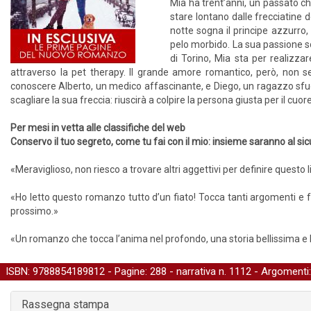
Mia ha trent’anni, un passato ch
stare lontano dalle frecciatine
notte sogna il principe azzurro,
pelo morbido. La sua passione son
di Torino, Mia sta per realizzar
attraverso la pet therapy. Il grande amore romantico, però, non s
conoscere Alberto, un medico affascinante, e Diego, un ragazzo sfug
scagliare la sua freccia: riuscirà a colpire la persona giusta per il cuor
Per mesi in vetta alle classifiche del web
Conservo il tuo segreto, come tu fai con il mio: insieme saranno al sic
«Meraviglioso, non riesco a trovare altri aggettivi per definire quest
«Ho letto questo romanzo tutto d’un fiato! Tocca tanti argomenti e fa 
prossimo.»
«Un romanzo che tocca l’anima nel profondo, una storia bellissima e 
ISBN: 9788854189812 - Pagine: 288 -
narrativa
n. 1112 - Argomenti
Rassegna stampa