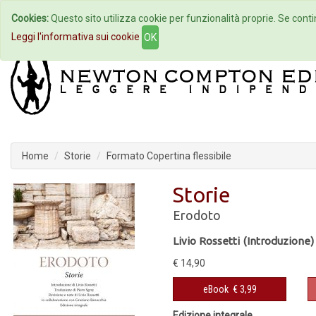
Cookies:
Questo sito utilizza cookie per funzionalità proprie. Se contin
Home
Autori
Eventi
Col
Leggi l'informativa sui cookie
OK
Home
Storie
Formato Copertina flessibile
Storie
Erodoto
Livio Rossetti (Introduzione)
€ 14,90
eBook
€ 3,99
Edizione integrale