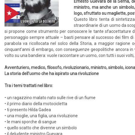
Ernesto Guevara de la Serna, det
ministro, ma anche un simbolo, 
logo, sfruttato su magliette, pos
Questo libro tenta di sintetizz
straordinarie di un uomo da scop
si propone come strumento per conoscere le tante sfaccettature del
personaggio sempre attuale – basti pensare al successo dei film d
parabola va ricollocata nel solco della Storia, a maggior ragione 
cinquant’anni di embargo, con conseguenze geopolitiche ancora in v
volto su una bandiera: vuole raccontare un uomo, con tutti i suoi volt
Avventuriero, medico, filosofo, rivoluzionario, ministro, simbolo, icon
La storia dell’uomo che ha ispirato una rivoluzione
Tra i temi trattati nel libro:
• un ragazzino malato nato sulle rive di un fiume
• il primo diario della motocicletta
• ti presento Hilda Gadea
• una moglie, una figlia, una rivoluzione
• le mani sporche di sangue
• quello scatto che divenne un simbolo
• il deludente ministro Guevara