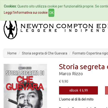
Cookies:
Questo sito utilizza cookie per funzionalità proprie. Se contin
Home
Autori
Eventi
Col
Leggi l'informativa sui cookie
OK
Home
Storia segreta di Che Guevara
Formato Copertina rigi
Storia segreta
Marco Rizzo
€ 9,90
eBook
€ 6,99
L'uomo al di là del mito