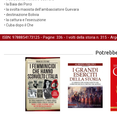
• la Baia dei Porci
• la svolta maoista dell’ambasciatore Guevara
• destinazione Bolivia
• la cattura e l’esecuzione
• Cuba dopo il Che
ISBN: 9788854173125 - Pagine: 336 -
I volti della storia
n. 315 - Ar
Potrebber