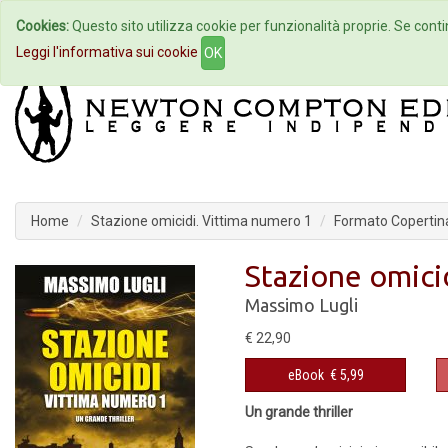
Cookies:
Questo sito utilizza cookie per funzionalità proprie. Se contin
Home
Autori
Eventi
Col
Leggi l'informativa sui cookie
OK
Home
Stazione omicidi. Vittima numero 1
Formato Copertina 
Stazione omici
Massimo Lugli
€ 22,90
eBook
€ 5,99
Un grande thriller