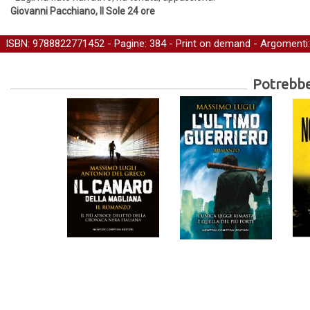
Giovanni Pacchiano, Il Sole 24 ore
ISBN: 9788822771452 - Pagine: 384 -
Print on demand
- Argomenti
Potrebber