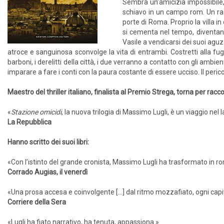
Sembra un’amicizia impossibile, 
schiavo in un campo rom. Un ragaz
porte di Roma. Proprio la villa in
si cementa nel tempo, diventand
Vasile a vendicarsi dei suoi aguzz
atroce e sanguinosa sconvolge la vita di entrambi. Costretti alla fuga
barboni, i derelitti della città, i due verranno a contatto con gli ambien
imparare a fare i conti con la paura costante di essere ucciso. Il peri
Maestro del thriller italiano, finalista al Premio Strega, torna per ra
«
Stazione omicidi
, la nuova trilogia di Massimo Lugli, è un viaggio nel
La Repubblica
Hanno scritto dei suoi libri:
«Con l’istinto del grande cronista, Massimo Lugli ha trasformato in r
Corrado Augias, il venerdì
«Una prosa accesa e coinvolgente [...] dal ritmo mozzafiato, ogni capi
Corriere della Sera
«Lugli ha fiato narrativo, ha tenuta, appassiona.»