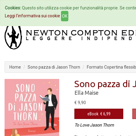
Cookies:
Questo sito utilizza cookie per funzionalità proprie. Se contin
Home
Autori
Eventi
Col
Leggi l'informativa sui cookie
OK
Home
Sono pazza di Jason Thorn
Formato Copertina flessib
Sono pazza di 
Ella Maise
€ 9,90
eBook
€ 6,99
To Love Jason Thorn