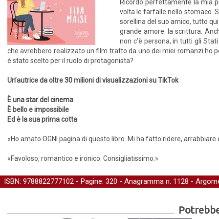
Ricordo perfettamente la mia pr
volta le farfalle nello stomaco.
sorellina del suo amico, tutto qui
grande amore: la scrittura. Anc
non c’è persona, in tutti gli Sta
che avrebbero realizzato un film tratto da uno dei miei romanzi ho pe
è stato scelto per il ruolo di protagonista?
Unʼautrice da oltre 30 milioni di visualizzazioni su TikTok
È una star del cinema
È bello e impossibile
Ed è la sua prima cotta
«Ho amato OGNI pagina di questo libro. Mi ha fatto ridere, arrabbiar
«Favoloso, romantico e ironico. Consigliatissimo.»
ISBN: 9788822777102 - Pagine: 320 -
Anagramma
n. 1128 - Argome
Potrebber