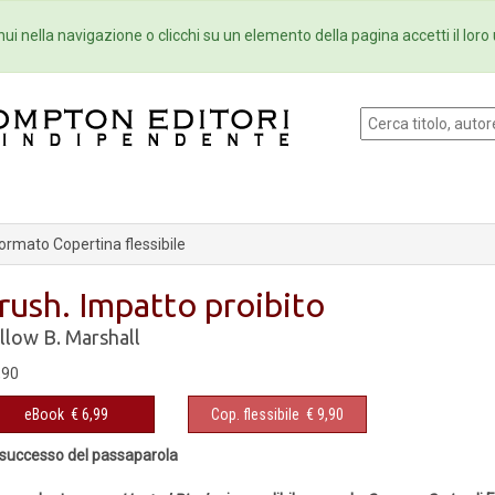
Eventi
Collane
Newsletter
Ebo
ui nella navigazione o clicchi su un elemento della pagina accetti il loro 
ormato Copertina flessibile
rush. Impatto proibito
llow B. Marshall
,90
eBook
€ 6,99
Cop. flessibile
€ 9,90
successo del passaparola