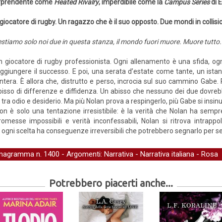
rprendente come
Heated Rivalry
, imperdibile come la
Campus Series
di 
giocatore di rugby. Un ragazzo che è il suo opposto. Due mondi in collision
stiamo solo noi due in questa stanza, il mondo fuori muore. Muore tutto. C
un giocatore di rugby professionista. Ogni allenamento è una sfida, o
aggiungere il successo. E poi, una serata d’estate come tante, un istan
intera. È allora che, distrutto e perso, incrocia sul suo cammino Gabe. R
abisso di differenze e diffidenza. Un abisso che nessuno dei due dovreb
tra odio e desiderio. Ma più Nolan prova a respingerlo, più Gabe si insin
on è solo una tentazione irresistibile: è la verità che Nolan ha semp
omesse impossibili e verità inconfessabili, Nolan si ritrova intrappo
ui ogni scelta ha conseguenze irreversibili che potrebbero segnarlo per
nagramma
n. 1400 - Argomenti:
Narrativa
-
Narrativa italiana
-
Rosa
Potrebbero piacerti anche...