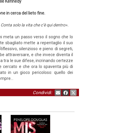
Elle Kennedy
e in cerca del lieto fine.
onta solo la vita che c’è qui dentro».
gni meta un passo verso il sogno che lo
te sbagliato mette a repentaglio il suo
iflessivo, silenzioso e pieno di segreti,
be attraversare, e che invece diventa il
ua tra le sue difese, incrinando certezze
re cercato e che ora lo spaventa più di
lato in un gioco pericoloso: quello dei
 sempre…
Condividi: