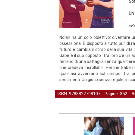
So
Un 
«Re
Nolan ha un solo obiettivo: diventare 
ossessiona. È disposto a tutto pur di r
futuro e cambia il corso della sua vita 
Gabe è il suo opposto. Tra loro c’è un 
terreno di una battaglia senza quartiere 
che credeva incrollabili. Perché Gabe n
qualsiasi avversario sul campo. Tra pr
sentimenti. Un gioco senza regole, in c
ISBN: 9788822798107 - Pagine: 352 -
A