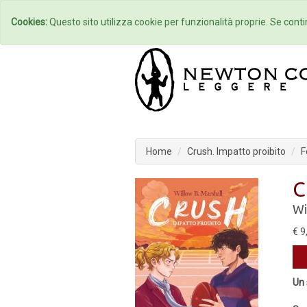
Home
Autori
Cookies:
Questo sito utilizza cookie per funzionalità proprie. Se contin
Home
Crush. Impatto proibito
F
C
Wi
€ 9
Un 