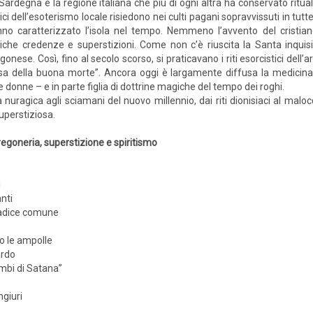
Sardegna è la regione italiana che più di ogni altra ha conservato ritua
ici dell’esoterismo locale risiedono nei culti pagani sopravvissuti in tutte
no caratterizzato l’isola nel tempo. Nemmeno l’avvento del cristian
iche credenze e superstizioni. Come non c’è riuscita la Santa inqui
gonese. Così, fino al secolo scorso, si praticavano i riti esorcistici dell’ar
ssa della buona morte”. Ancora oggi è largamente diffusa la medicina 
 donne – e in parte figlia di dottrine magiche del tempo dei roghi.
uragica agli sciamani del nuovo millennio, dai riti dionisiaci al malocch
uperstiziosa.
egoneria, superstizione e spiritismo
i
nti
radice comune
o le ampolle
ardo
imbi di Satana”
ngiuri