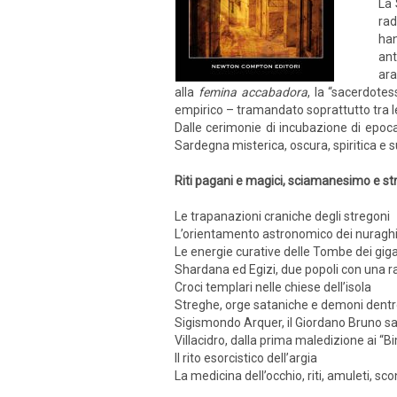
La 
rad
han
ant
ara
alla
femina accabadora
, la “sacerdote
empirico – tramandato soprattutto tra le
Dalle cerimonie di incubazione di epoca n
Sardegna misterica, oscura, spiritica e s
Riti pagani e magici, sciamanesimo e str
Le trapanazioni craniche degli stregoni
L’orientamento astronomico dei nuragh
Le energie curative delle Tombe dei giga
Shardana ed Egizi, due popoli con una 
Croci templari nelle chiese dell’isola
Streghe, orge sataniche e demoni dentr
Sigismondo Arquer, il Giordano Bruno s
Villacidro, dalla prima maledizione ai “B
Il rito esorcistico dell’argia
La medicina dell’occhio, riti, amuleti, sco