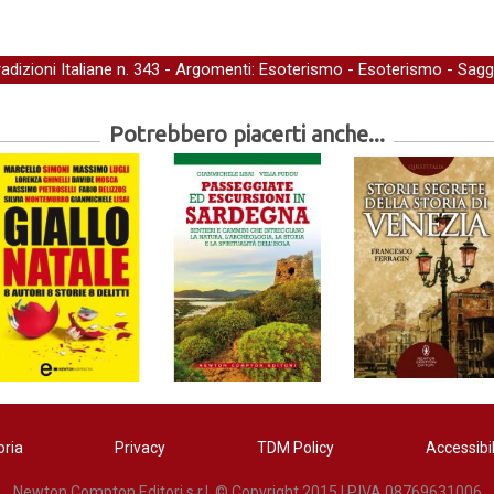
adizioni Italiane
n. 343 - Argomenti:
Esoterismo
-
Esoterismo
-
Sagg
Potrebbero piacerti anche...
oria
Privacy
TDM Policy
Accessibil
Newton Compton Editori s.r.l. © Copyright 2015 | P.IVA 08769631006