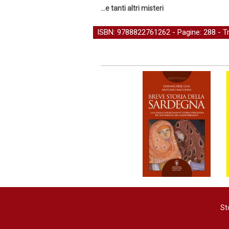
…e tanti altri misteri
ISBN: 9788822761262 - Pagine: 288 -
Tr
St