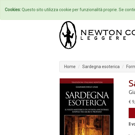
Home
Autori
Cookies:
Questo sito utilizza cookie per funzionalità proprie. Se contin
Home
Sardegna esoterica
Form
S
Gi
€ 9
Il 