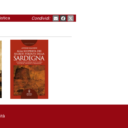
istica
Condividi:
ità