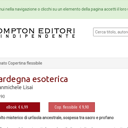
Eventi
Collane
Newsletter
Ebo
ui nella navigazione o clicchi su un elemento della pagina accetti il loro 
ato Copertina flessibile
ardegna esoterica
anmichele Lisai
,90
eBook
€ 6,99
Cop. flessibile
€ 9,90
volto misterico di un’isola ancestrale, sospesa tra sacro e profano