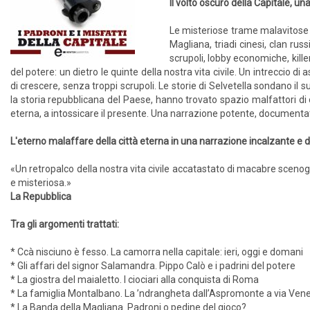
Il volto oscuro della Capitale, u
Le misteriose trame malavitose 
Magliana, triadi cinesi, clan russi
scrupoli, lobby economiche, killer
del potere: un dietro le quinte della nostra vita civile. Un intreccio di
di crescere, senza troppi scrupoli. Le storie di Selvetella sondano il 
la storia repubblicana del Paese, hanno trovato spazio malfattori di o
eterna, a intossicare il presente. Una narrazione potente, documentata, 
L'eterno malaffare della città eterna in una narrazione incalzante 
«Un retropalco della nostra vita civile accatastato di macabre scenogr
e misteriosa.»
La Repubblica
Tra gli argomenti trattati:
* Ccà nisciuno è fesso. La camorra nella capitale: ieri, oggi e domani
* Gli affari del signor Salamandra. Pippo Calò e i padrini del potere
* La giostra del maialetto. I ciociari alla conquista di Roma
* La famiglia Montalbano. La ’ndrangheta dall’Aspromonte a via Ven
* La Banda della Magliana. Padroni o pedine del gioco?