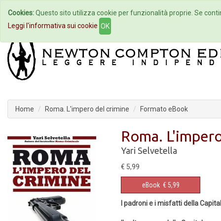
Cookies:
Questo sito utilizza cookie per funzionalità proprie. Se contin
Home
Autori
Eventi
Col
Leggi l'informativa sui cookie
OK
Home
Roma. L'impero del crimine
Formato eBook
Roma. L'impero
Yari Selvetella
€ 5,99
eBook
€ 5,99
I padroni e i misfatti della Capita