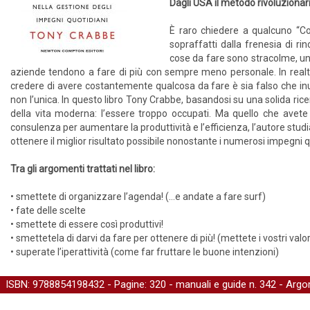
Dagli USA il metodo rivoluzionar
È raro chiedere a qualcuno “Co
sopraffatti dalla frenesia di rin
cose da fare sono stracolme, un
aziende tendono a fare di più con sempre meno personale. In real
credere di avere costantemente qualcosa da fare è sia falso che inuti
non l’unica. In questo libro Tony Crabbe, basandosi su una solida rice
della vita moderna: l’essere troppo occupati. Ma quello che avete
consulenza per aumentare la produttività e l’efficienza, l’autore s
ottenere il miglior risultato possibile nonostante i numerosi impegni quo
Tra gli argomenti trattati nel libro:
• smettete di organizzare l’agenda! (…e andate a fare surf)
• fate delle scelte
• smettete di essere così produttivi!
• smettetela di darvi da fare per ottenere di più! (mettete i vostri valo
• superate l’iperattività (come far fruttare le buone intenzioni)
ISBN: 9788854198432 - Pagine: 320 -
manuali e guide
n. 342 - Argo