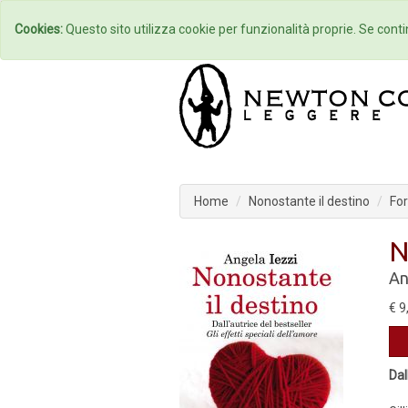
Home
Autori
Cookies:
Questo sito utilizza cookie per funzionalità proprie. Se contin
Home
Nonostante il destino
For
N
An
€ 9
Dal