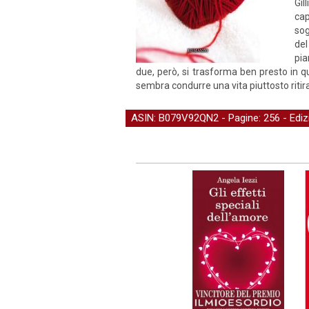
Gil
cap
sog
del
pia
due, però, si trasforma ben presto in qu
sembra condurre una vita piuttosto ritir
ASIN: B079V92QN2 - Pagine: 256 -
Edi