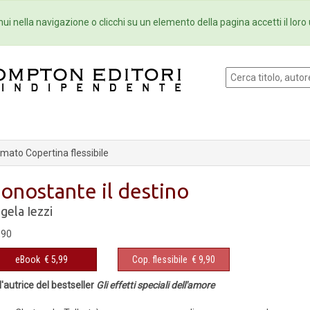
Eventi
Collane
Newsletter
Ebo
ui nella navigazione o clicchi su un elemento della pagina accetti il loro 
mato Copertina flessibile
onostante il destino
gela Iezzi
,90
eBook
€ 5,99
Cop. flessibile
€ 9,90
l'autrice del bestseller
Gli effetti speciali dell'amore