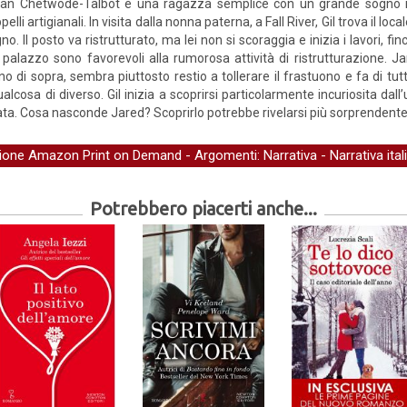
lian Chetwode-Talbot è una ragazza semplice con un grande sogno n
pelli artigianali. In visita dalla nonna paterna, a Fall River, Gil trova il lo
no. Il posto va ristrutturato, ma lei non si scoraggia e inizia i lavori, fin
 palazzo sono favorevoli alla rumorosa attività di ristrutturazione. Ja
no di sopra, sembra piuttosto restio a tollerare il frastuono e fa di tut
alcosa di diverso. Gil inizia a scoprirsi particolarmente incuriosita dal
ata. Cosa nasconde Jared? Scoprirlo potrebbe rivelarsi più sorprendente 
zione Amazon Print on Demand
- Argomenti:
Narrativa
-
Narrativa ital
Potrebbero piacerti anche...