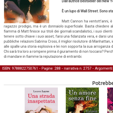
Dall’autrice bestseller del New 
È un lupo di Wall Street. Sono s
Matt Cannon ha ventott’anni, è
ragazzo prodigio, ma è un donnaiolo superficiale. Basta chiedere al
fiamma di Matt finisce sui titoli dei giornali scandalistici, i suoi clie
tenere sotto chiave i suoi asset, farsi una fidanzata vera, e darsi una
pubbliche relazioni Sabrina Cross, il miglior risolutore di Manhattan, 
alle spalle una storia esplosiva e lei non sopporta la sua arroganza
Chi sarà tra loro a rompere prima il giuramento di non toccarsi? Perch
di mandare in fiamme la reputazione di entrambi.
ISBN: 9788822750761 - Pagine: 288 -
narrativa
n. 2757 - Argomenti
Potrebber