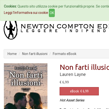
Cookies:
Questo sito utilizza cookie per funzionalità proprie. Se contin
Home
Autori
Eventi
Col
Leggi l'informativa sui cookie
OK
Home
Non farti illusioni
Formato eBook
Non farti illusi
Lauren Layne
€ 6,99
eBook
€ 6,99
Hot Asset Series