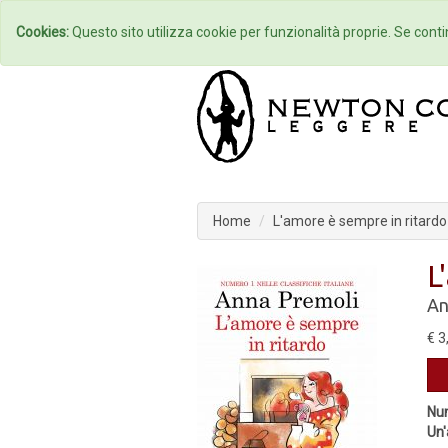
Home
Autori
Cookies:
Questo sito utilizza cookie per funzionalità proprie. Se contin
Home
L'amore è sempre in ritardo
L
An
€ 3
Num
Un'