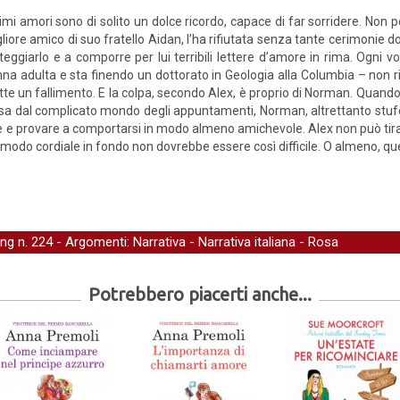
rimi amori sono di solito un dolce ricordo, capace di far sorridere. Non 
liore amico di suo fratello Aidan, l’ha rifiutata senza tante cerimonie d
teggiarlo e a comporre per lui terribili lettere d’amore in rima. Ogni 
na adulta e sta finendo un dottorato in Geologia alla Columbia – non ri
tte un fallimento. E la colpa, secondo Alex, è proprio di Norman. Quando
a dal complicato mondo degli appuntamenti, Norman, altrettanto stufo d
lle e provare a comportarsi in modo almeno amichevole. Alex non può tirars
 modo cordiale in fondo non dovrebbe essere così difficile. O almeno, q
ing
n. 224 - Argomenti:
Narrativa
-
Narrativa italiana
-
Rosa
Potrebbero piacerti anche...