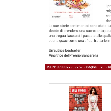
I p
mig
cor
don
Le sue storie sentimentali sono state tu
decide di prendersi una sacrosanta paus
una tregua: lasciarsi il passato alle spa
suona quasi come una sfida: trattarlo in
Un’autrice bestseller
Vincitrice del Premio Bancarella
ISBN: 9788822767257 - Pagine: 320 -
K