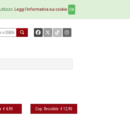
okstore
Contatti
utilizzo.
Leggi l'informativa sui cookie
OK
a
€ 4,90
Cop. flessibile
€ 12,90