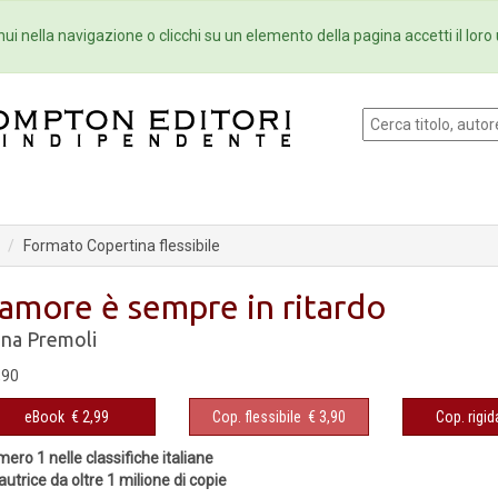
Eventi
Collane
Newsletter
Ebo
ui nella navigazione o clicchi su un elemento della pagina accetti il loro 
Formato Copertina flessibile
'amore è sempre in ritardo
na Premoli
,90
eBook
€ 2,99
Cop. flessibile
€ 3,90
Cop. rigid
ero 1 nelle classifiche italiane
autrice da oltre 1 milione di copie