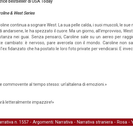
rice bestseller di USA Today
oline & West Series
oline continua a sognare West. La sua pelle calda, i suoi muscoli, le sue m
di andarsene, le ha spezzato il cuore. Ma un giorno, all’improvviso, West
stanza nei guai. Senza pensarci, Caroline sale su un aereo per raggiu
 cambiato: è nervoso, pare avercela con il mondo. Caroline non s
 l’ex fidanzato che ha postato le loro foto private per vendicarsi. E in
e e commovente al tempo stesso: un’altalena di emozioni.»
farà letteralmente impazzire!»
arrativa
n. 1557 - Argomenti:
Narrativa
-
Narrativa straniera
-
Rosa
-