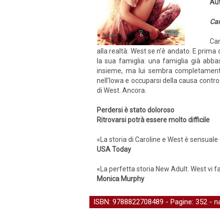
Aut
Car
Car
alla realtà: West se n’è andato. E prima 
la sua famiglia: una famiglia già abba
insieme, ma lui sembra completamente
nell’Iowa e occuparsi della causa contro
di West. Ancora.
Perdersi è stato doloroso
Ritrovarsi potrà essere molto difficile
«La storia di Caroline e West è sensual
USA Today
«La perfetta storia New Adult. West vi 
Monica Murphy
ISBN: 9788822708489 - Pagine: 352 -
n