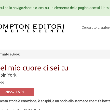
Eventi
Collane
Newsletter
Ebo
ui nella navigazione o clicchi su un elemento della pagina accetti il loro 
rmato eBook
el mio cuore ci sei tu
bin York
,99
eBook
€ 5,99
esta storia è emozione, è sospiri, è un nodo allo stomaco che ti fa battere