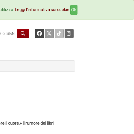
okstore
Contatti
utilizzo.
Leggi l'informativa sui cookie
OK
 il cuore.» Il rumore dei libri