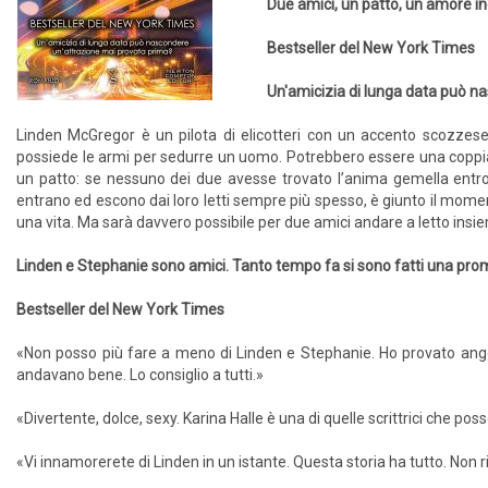
Due amici, un patto, un amore i
Bestseller del New York Times
Un'amicizia di lunga data può n
Linden McGregor è un pilota di elicotteri con un accento scozze
possiede le armi per sedurre un uomo. Potrebbero essere una coppia 
un patto: se nessuno dei due avesse trovato l’anima gemella entro 
entrano ed escono dai loro letti sempre più spesso, è giunto il mome
una vita. Ma sarà davvero possibile per due amici andare a letto insieme
Linden e Stephanie sono amici. Tanto tempo fa si sono fatti una pr
Bestseller del New York Times
«Non posso più fare a meno di Linden e Stephanie. Ho provato ang
andavano bene. Lo consiglio a tutti.»
«Divertente, dolce, sexy. Karina Halle è una di quelle scrittrici che pos
«Vi innamorerete di Linden in un istante. Questa storia ha tutto. Non r