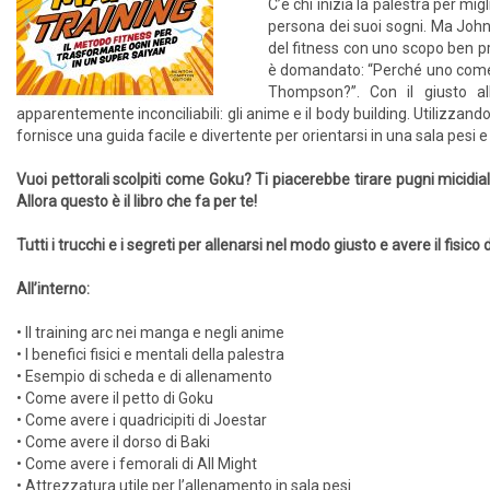
C’è chi inizia la palestra per mig
persona dei suoi sogni. Ma John 
del fitness con uno scopo ben pr
è domandato: “Perché uno come m
Thompson?”. Con il giusto al
apparentemente inconciliabili: gli anime e il body building. Utilizzan
fornisce una guida facile e divertente per orientarsi in una sala pesi 
Vuoi pettorali scolpiti come Goku? Ti piacerebbe tirare pugni micidi
Allora questo è il libro che fa per te!
Tutti i trucchi e i segreti per allenarsi nel modo giusto e avere il fisi
All’interno:
• Il training arc nei manga e negli anime
• I benefici fisici e mentali della palestra
• Esempio di scheda e di allenamento
• Come avere il petto di Goku
• Come avere i quadricipiti di Joestar
• Come avere il dorso di Baki
• Come avere i femorali di All Might
• Attrezzatura utile per l’allenamento in sala pesi