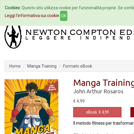
Cookies:
Questo sito utilizza cookie per funzionalità proprie. Se contin
Home
Autori
Eventi
Col
Leggi l'informativa sui cookie
OK
Home
Manga Training
Formato eBook
Manga Trainin
John Arthur Rosaros
€ 4,99
eBook
€ 4,99
Il metodo fitness per trasformar