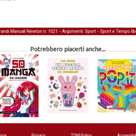
randi Manuali Newton
n. 1021 - Argomenti:
Sport
-
Sport e Tempo lib
Potrebbero piacerti anche...
oria
Privacy
TDM Policy
Accessibil