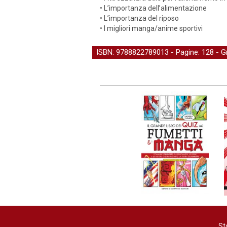
• L’importanza dell’alimentazione
• L’importanza del riposo
• I migliori manga/anime sportivi
ISBN: 9788822789013 - Pagine: 128 -
G
St