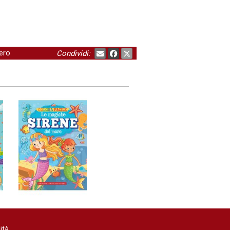
ero
Condividi:
ità