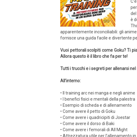
C’è
per
del
è d
Th
apparentemente inconciliabili: gli anime
fornisce una guida facile e divertente pe
Vuoi pettorali scolpiti come Goku? Ti p
Allora questo è il libro che fa per te!
Tutti i trucchi e i segreti per allenarsi 
All’interno:
• Il training arc nei manga e negli anime
• I benefici fisici e mentali della palestra
• Esempio di scheda e di allenamento
• Come avere il petto di Goku
• Come avere i quadricipiti di Joestar
• Come avere il dorso di Baki
• Come avere i femorali di All Might
• Attrezzatura utile per l’allenamento in