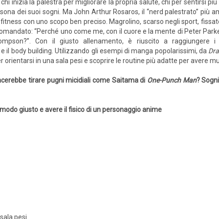
 chi inizia la palestra per migliorare la propria salute, chi per sentirsi pi
sona dei suoi sogni. Ma John Arthur Rosaros, il “nerd palestrato” più a
 fitness con uno scopo ben preciso. Magrolino, scarso negli sport, fissa
omandato: “Perché uno come me, con il cuore e la mente di Peter Parker
ompson?”. Con il giusto allenamento, è riuscito a raggiungere i
 e il body building. Utilizzando gli esempi di manga popolarissimi, da
Dra
r orientarsi in una sala pesi e scoprire le routine più adatte per avere m
iacerebbe tirare pugni micidiali come Saitama di
One-Punch Man
? Sogni
nel modo giusto e avere il fisico di un personaggio anime
 sala pesi