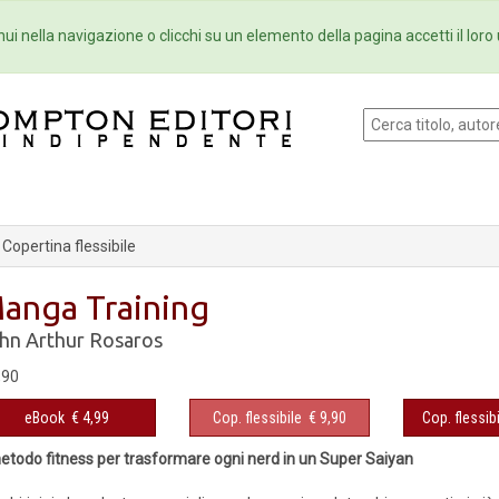
Eventi
Collane
Newsletter
Ebo
ui nella navigazione o clicchi su un elemento della pagina accetti il loro 
Copertina flessibile
anga Training
hn Arthur Rosaros
,90
eBook
€ 4,99
Cop. flessibile
€ 9,90
Cop. flessibi
metodo fitness per trasformare ogni nerd in un Super Saiyan