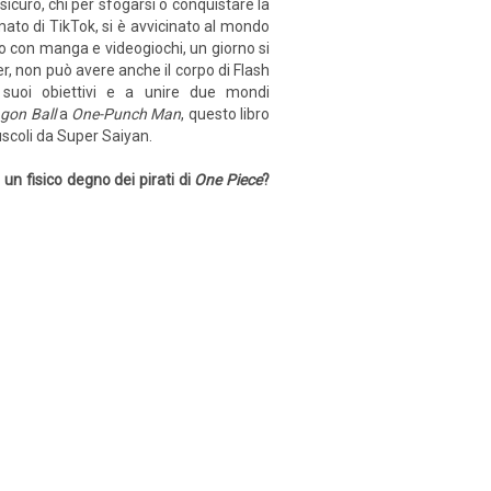
ù sicuro, chi per sfogarsi o conquistare la
mato di TikTok, si è avvicinato al mondo
to con manga e videogiochi, un giorno si
, non può avere anche il corpo di Flash
 suoi obiettivi e a unire due mondi
gon Ball
a
One-Punch Man
, questo libro
uscoli da Super Saiyan.
 un fisico degno dei pirati di
One Piece
?