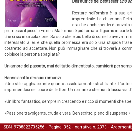
Dall’autrice del bestseller
Uno sc
Restare nell’ombra è la sua art
imprendibile. Lo chiamano Deliri
ora che anche per lei è arrivato
promesso il piccolo Ermes. Ma lui non è più tornato. Il giorno in cui le 
che ci sia in circolazione. Sa solo che è più bello di come lo aveva i
interessato a lei, e che quella promessa era solo una stupida fras
costretto ad accettare. Non può immaginare che si troverà a comme
colpisce la persona sbagliata?
Un amore del passato, mai del tutto dimenticato, cambierà per sempre i
Hanno scritto dei suoi romanzi:
«Uno stile agghiacciante quanto assolutamente strabiliante. L’autri
imprimendosi nel cuore dei lettori. Un romanzo che non ti lascia via d’
«Un libro fantastico, sempre in crescendo e ricco di momenti che spez
«Passione travolgente, cruda e vera. Ben scritto, pieno di suspense.»
ISBN: 9788822735256 - Pagine: 352 -
narrativa
n. 2373 - Argomenti